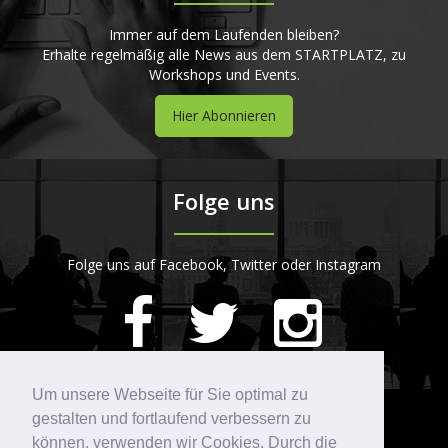
Immer auf dem Laufenden bleiben?
Erhalte regelmäßig alle News aus dem STARTPLATZ, zu
Workshops und Events.
Hier Abonnieren
Folge uns
Folge uns auf Facebook, Twitter oder Instagram
420
Bewertungen auf ProvenExpert.com
Um unsere Webseite für Sie optimal zu
gestalten und fortlaufend verbessern zu
Kontakt
STARTPLATZ
können, verwenden wir Cookies. Durch die