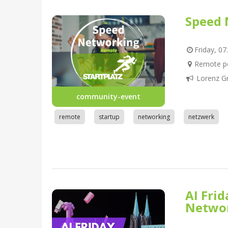
Speed 
Friday, 07
Remote pe
Lorenz G
community-event
remote
startup
networking
netzwerk
AI Fri
Netwo