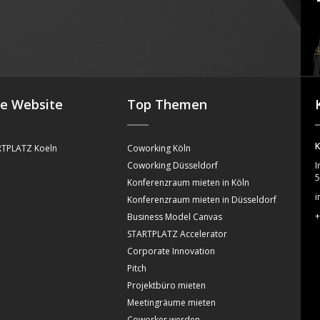
4
se Website
Top Themen
K
TPLATZ Koeln
Coworking Köln
Coworking Düsseldorf
I
5
Konferenzraum mieten in Köln
i
Konferenzraum mieten in Düsseldorf
+
Business Model Canvas
STARTPLATZ Accelerator
Corporate Innovation
Pitch
Projektbüro mieten
Meetingräume mieten
Coworker werden