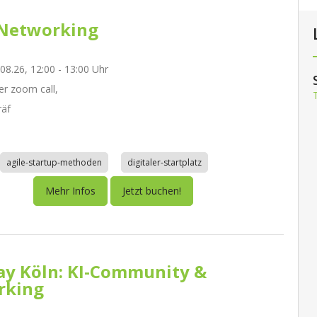
Networking
.08.26, 12:00 - 13:00 Uhr
r zoom call,
räf
agile-startup-methoden
digitaler-startplatz
Mehr Infos
Jetzt buchen!
day Köln: KI-Community &
rking