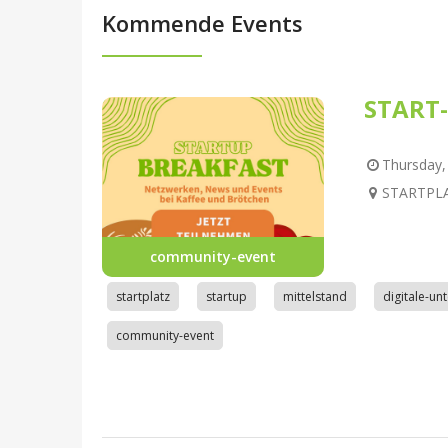
Kommende Events
START-
Thursday, 
STARTPLAT
community-event
startplatz
startup
mittelstand
digitale-u
community-event