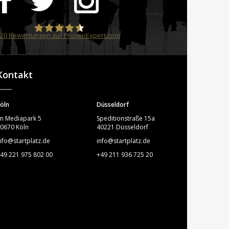
20
Bewertungen auf ProvenExpert.com
STARTPLATZ
Kontakt
öln
Düsseldorf
m Mediapark 5
Speditionstraße 15a
0670 Köln
40221 Düsseldorf
nfo@startplatz.de
info@startplatz.de
49 221 975 802 00
+49 211 936 725 20