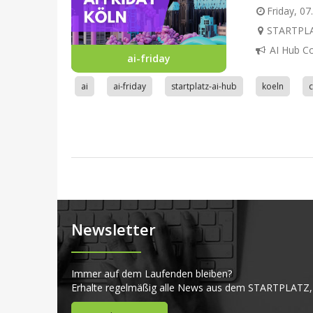
Friday, 07
STARTPLAT
AI Hub C
ai-friday
ai
ai-friday
startplatz-ai-hub
koeln
Newsletter
Immer auf dem Laufenden bleiben?
Erhalte regelmäßig alle News aus dem STARTPLATZ,