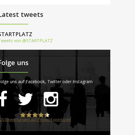
Latest tweets
STARTPLATZ
Tweets von @STARTPLATZ
Folge uns
olge uns auf Facebook, Twitter oder Instagram
20
Bewertungen auf ProvenExpert.com
STARTPLATZ