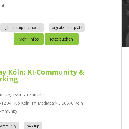
räf
agile-startup-methoden
digitaler-startplatz
Mehr Infos
Jetzt buchen!
day Köln: KI-Community &
rking
.08.26, 15:00 - 17:00 Uhr
Z AI Hub Köln, Im Mediapark 5 50670 Köln
ommunity
community
meetup