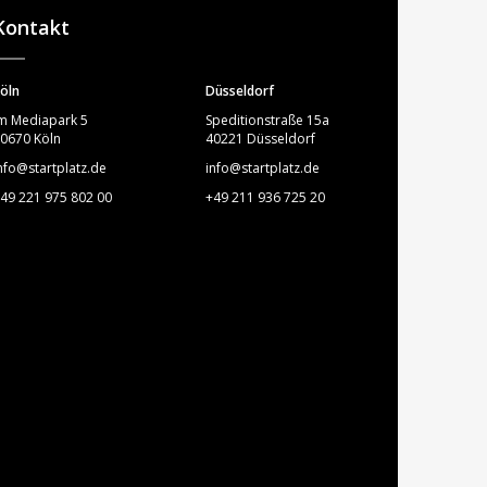
Kontakt
öln
Düsseldorf
m Mediapark 5
Speditionstraße 15a
0670 Köln
40221 Düsseldorf
nfo@startplatz.de
info@startplatz.de
49 221 975 802 00
+49 211 936 725 20