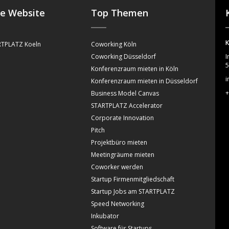
se Website
Top Themen
K
TPLATZ Koeln
Coworking Köln
Coworking Düsseldorf
I
5
Konferenzraum mieten in Köln
i
Konferenzraum mieten in Düsseldorf
+
Business Model Canvas
STARTPLATZ Accelerator
Corporate Innovation
Pitch
Projektbüro mieten
Meetingräume mieten
Coworker werden
Startup Firmenmitgliedschaft
Startup Jobs am STARTPLATZ
Speed Networking
Inkubator
Software für Startups