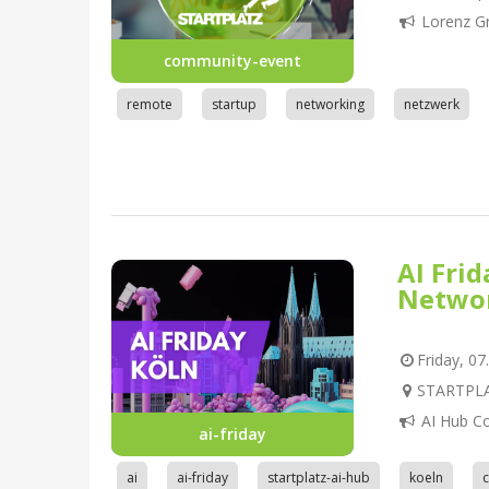
Lorenz G
community-event
remote
startup
networking
netzwerk
AI Fri
Netwo
Friday, 07
STARTPLAT
AI Hub C
ai-friday
ai
ai-friday
startplatz-ai-hub
koeln