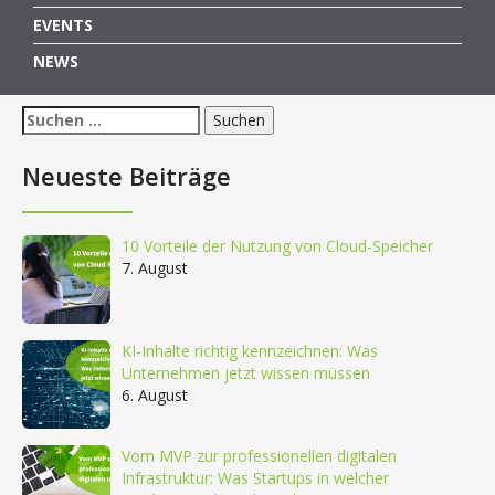
EVENTS
NEWS
Suchen
nach:
Neueste Beiträge
10 Vorteile der Nutzung von Cloud-Speicher
7. August
KI-Inhalte richtig kennzeichnen: Was
Unternehmen jetzt wissen müssen
6. August
Vom MVP zur professionellen digitalen
Infrastruktur: Was Startups in welcher