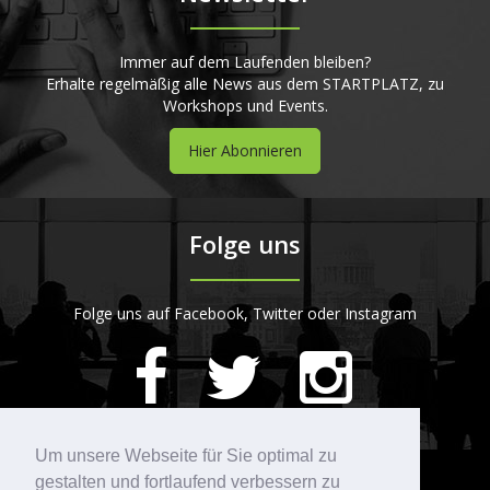
Immer auf dem Laufenden bleiben?
Erhalte regelmäßig alle News aus dem STARTPLATZ, zu
Workshops und Events.
Hier Abonnieren
Folge uns
Folge uns auf Facebook, Twitter oder Instagram
420
Bewertungen auf ProvenExpert.com
Um unsere Webseite für Sie optimal zu
gestalten und fortlaufend verbessern zu