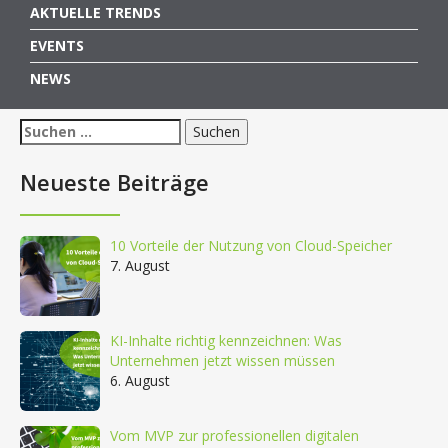
AKTUELLE TRENDS
EVENTS
NEWS
Suchen
nach:
Neueste Beiträge
10 Vorteile der Nutzung von Cloud-Speicher
7. August
KI-Inhalte richtig kennzeichnen: Was
Unternehmen jetzt wissen müssen
6. August
Vom MVP zur professionellen digitalen