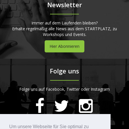
Newsletter
Immer auf dem Laufenden bleiben?
Erhalte regelmäßig alle News aus dem STARTPLATZ, zu
Workshops und Events.
Hier Abonnieren
Folge uns
Folge uns auf Facebook, Twitter oder Instagram
420
Bewertungen auf ProvenExpert.com
Um unsere Webseite für Sie optimal zu