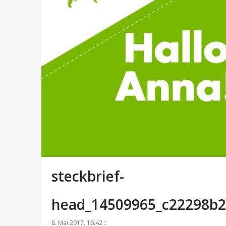
steckbrief-
head_14509965_c22298b2
8. Mai 2017, 16:42 ::