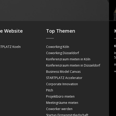
4
se Website
Top Themen
K
TPLATZ Koeln
Coworking Köln
Coworking Düsseldorf
I
5
Konferenzraum mieten in Köln
i
Konferenzraum mieten in Düsseldorf
+
Business Model Canvas
STARTPLATZ Accelerator
Corporate Innovation
Pitch
Projektbüro mieten
Meetingräume mieten
Coworker werden
Startup Firmenmitgliedschaft