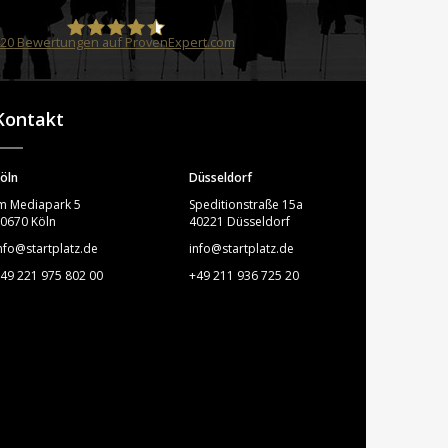
20
Bewertungen auf ProvenExpert.com
STARTPLATZ
Kontakt
öln
Düsseldorf
m Mediapark 5
Speditionstraße 15a
0670 Köln
40221 Düsseldorf
nfo@startplatz.de
info@startplatz.de
49 221 975 802 00
+49 211 936 725 20