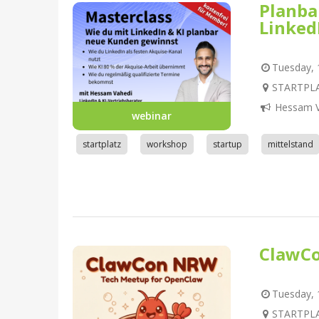
Planba
Linked
Tuesday, 1
STARTPLA
Hessam V
webinar
startplatz
workshop
startup
mittelstand
ClawC
Tuesday, 1
STARTPLA