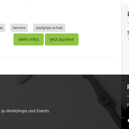
aw
hermes
startplatz-ai-hub
Mehr Infos
Jetzt buchen!
F
 zu Workshops und Events.