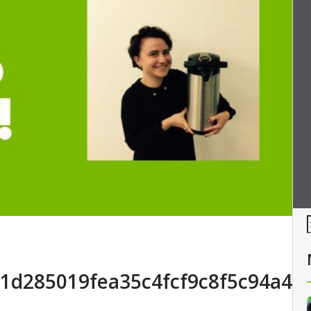
1d285019fea35c4fcf9c8f5c94a4f