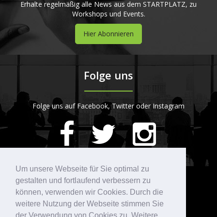
Erhalte regelmäßig alle News aus dem STARTPLATZ, zu
Workshops und Events.
Hier Abonnieren
Folge uns
Folge uns auf Facebook, Twitter oder Instagram
420
Bewertungen auf ProvenExpert.com
Um unsere Webseite für Sie optimal zu
gestalten und fortlaufend verbessern zu
Kontakt
STARTPLATZ
können, verwenden wir Cookies. Durch die
weitere Nutzung der Webseite stimmen Sie
der Verwendung von Cookies zu. Weitere