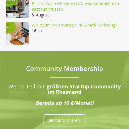
Pflicht: Robin Oehler erklärt, was Unternehmen
jetzt tun müssen
5. August
Wie optimieren Startups ihr E-Mail-Marketing?
16. Juli
Community Membership
Werde Teil der
größten Startup Community
im Rheinland
Bereits ab 10 €/Monat!
Jetzt informieren!