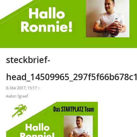
steckbrief-
head_14509965_297f5f66b678c
6. Mai 2017, 15:17 ::
Autor: lgraef