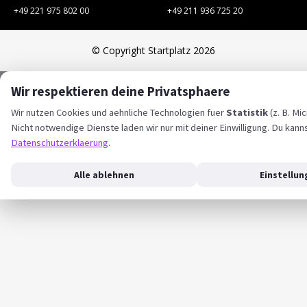
+49 221 975 802 00
+49 211 936 725 20
© Copyright Startplatz 2026
Wir respektieren deine Privatsphaere
Wir nutzen Cookies und aehnliche Technologien fuer
Statistik
(z. B. Mi
Nicht notwendige Dienste laden wir nur mit deiner Einwilligung. Du kann
Datenschutzerklaerung
.
Alle ablehnen
Einstellu