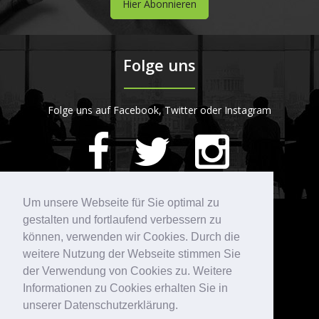
Hier Abonnieren
Folge uns
Folge uns auf Facebook, Twitter oder Instagram
420
Bewertungen auf ProvenExpert.com
Um unsere Webseite für Sie optimal zu
gestalten und fortlaufend verbessern zu
Kontakt
STARTPLATZ
können, verwenden wir Cookies. Durch die
weitere Nutzung der Webseite stimmen Sie
der Verwendung von Cookies zu. Weitere
Köln
Düsseldorf
Informationen zu Cookies erhalten Sie in
Im Mediapark 5
Speditionstraße 15a
unserer Datenschutzerklärung.
50670 Köln
40221 Düsseldorf