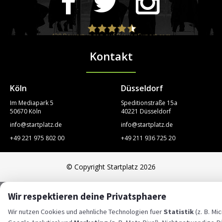
420
Bewertungen auf ProvenExpert.com
Kontakt
STARTPLATZ
Köln
Düsseldorf
Im Mediapark 5
Speditionstraße 15a
50670 Köln
40221 Düsseldorf
info@startplatz.de
info@startplatz.de
+49 221 975 802 00
+49 211 936 725 20
© Copyright Startplatz 2026
Wir respektieren deine Privatsphaere
Wir nutzen Cookies und aehnliche Technologien fuer
Statistik
(z. B. Mic