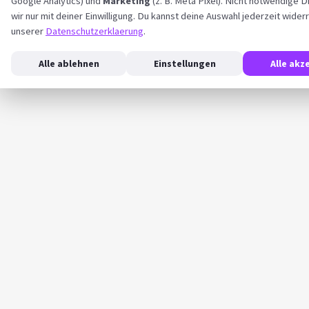
Google Analytics) und
Marketing
(z. B. Meta Pixel). Nicht notwendige D
wir nur mit deiner Einwilligung. Du kannst deine Auswahl jederzeit wider
unserer
Datenschutzerklaerung
.
Alle ablehnen
Einstellungen
Alle akz