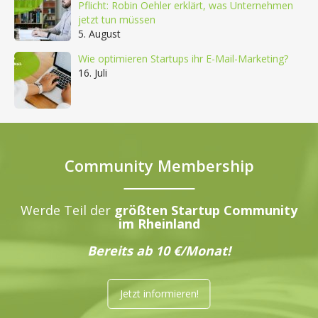
Pflicht: Robin Oehler erklärt, was Unternehmen
jetzt tun müssen
5. August
Wie optimieren Startups ihr E-Mail-Marketing?
16. Juli
Community Membership
Werde Teil der
größten Startup Community
im Rheinland
Bereits ab 10 €/Monat!
Jetzt informieren!