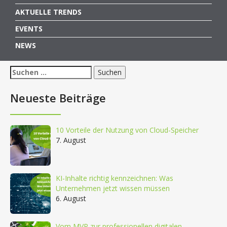
AKTUELLE TRENDS
EVENTS
NEWS
Suchen
nach:
Neueste Beiträge
10 Vorteile der Nutzung von Cloud-Speicher
7. August
KI-Inhalte richtig kennzeichnen: Was
Unternehmen jetzt wissen müssen
6. August
Vom MVP zur professionellen digitalen