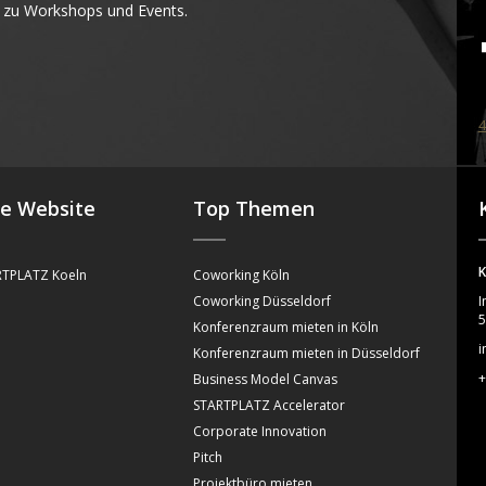
 zu Workshops und Events.
4
se Website
Top Themen
K
TPLATZ Koeln
Coworking Köln
Coworking Düsseldorf
I
5
Konferenzraum mieten in Köln
i
Konferenzraum mieten in Düsseldorf
+
Business Model Canvas
STARTPLATZ Accelerator
Corporate Innovation
Pitch
Projektbüro mieten