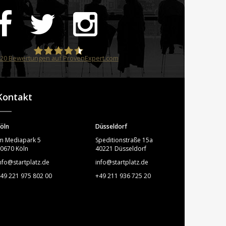
20
Bewertungen auf ProvenExpert.com
STARTPLATZ
Kontakt
öln
Düsseldorf
m Mediapark 5
Speditionstraße 15a
0670 Köln
40221 Düsseldorf
nfo@startplatz.de
info@startplatz.de
49 221 975 802 00
+49 211 936 725 20