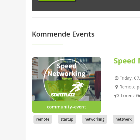
Kommende Events
Speed 
Friday, 07
Remote pe
Lorenz G
community-event
remote
startup
networking
netzwerk