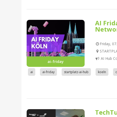
AI Fri
Netwo
Friday, 07
STARTPLAT
AI Hub C
ai-friday
ai
ai-friday
startplatz-ai-hub
koeln
TechTu