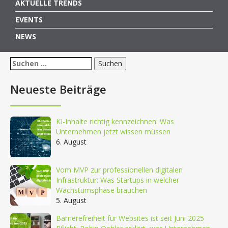
AKTUELLE TRENDS
EVENTS
NEWS
Suchen
nach:
Neueste Beiträge
KI-Inhalte richtig kennzeichnen: Was
Unternehmen jetzt wissen müssen
6. August
Vom MVP zur professionellen digitalen
Infrastruktur: Was Startups in welcher
Wachstumsphase brauchen
5. August
Barrierefreiheit für Websites ist seit Juni 2025