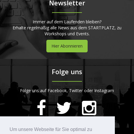
Newsletter
Immer auf dem Laufenden bleiben?
Erhalte regelmäßig alle News aus dem STARTPLATZ, zu
Workshops und Events.
Hier Abonnieren
Folge uns
Folge uns auf Facebook, Twitter oder Instagram
420
Bewertungen auf ProvenExpert.com
Um unsere Webseite für Sie optimal zu