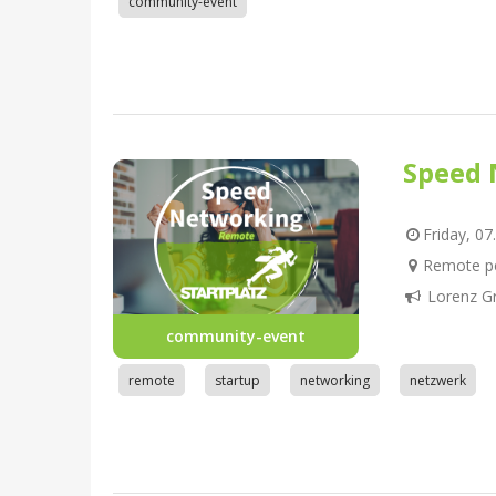
community-event
Speed 
Friday, 07
Remote pe
Lorenz G
community-event
remote
startup
networking
netzwerk