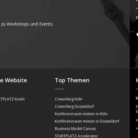
F
 zu Workshops und Events.
4
se Website
Top Themen
K
TPLATZ Koeln
Coworking Köln
Coworking Düsseldorf
I
5
Konferenzraum mieten in Köln
i
Konferenzraum mieten in Düsseldorf
+
Business Model Canvas
STARTPLATZ Accelerator