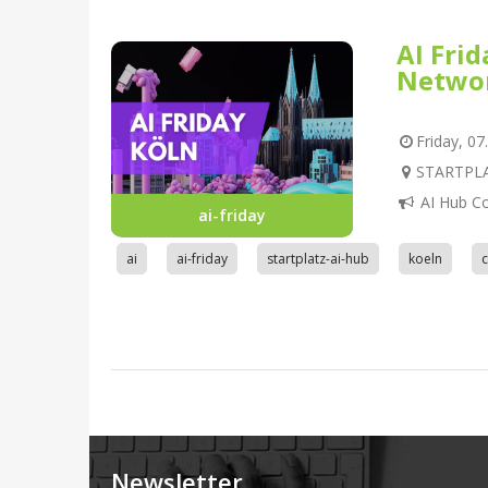
AI Fri
Netwo
Friday, 07
STARTPLAT
AI Hub C
ai-friday
ai
ai-friday
startplatz-ai-hub
koeln
Newsletter