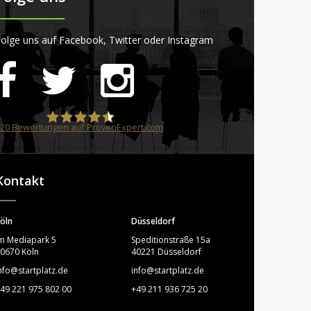
olge uns auf Facebook, Twitter oder Instagram
20
Bewertungen auf ProvenExpert.com
STARTPLATZ
Kontakt
öln
Düsseldorf
m Mediapark 5
Speditionstraße 15a
0670 Köln
40221 Düsseldorf
nfo@startplatz.de
info@startplatz.de
49 221 975 802 00
+49 211 936 725 20