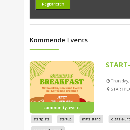
Kommende Events
START-
Thursday, 
STARTPLAT
community-event
startplatz
startup
mittelstand
digitale-u