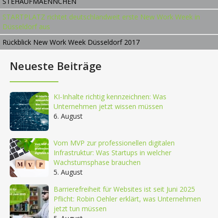
STEHAUFMAENNCHEN
STARTPLATZ richtet deutschlandweit erste New Work Week in
Düsseldorf aus
Rückblick New Work Week Düsseldorf 2017
Neueste Beiträge
KI-Inhalte richtig kennzeichnen: Was
Unternehmen jetzt wissen müssen
6. August
Vom MVP zur professionellen digitalen
Infrastruktur: Was Startups in welcher
Wachstumsphase brauchen
5. August
Barrierefreiheit für Websites ist seit Juni 2025
Pflicht: Robin Oehler erklärt, was Unternehmen
jetzt tun müssen