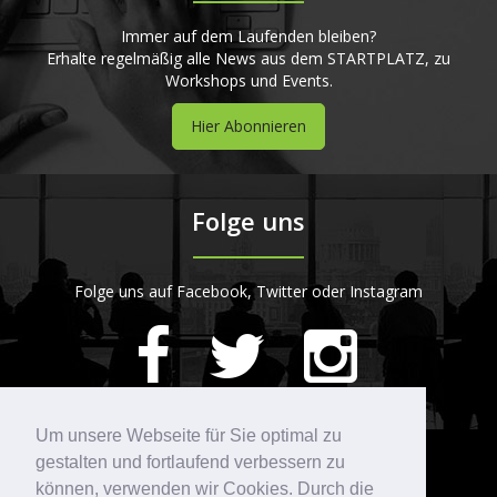
Immer auf dem Laufenden bleiben?
Erhalte regelmäßig alle News aus dem STARTPLATZ, zu
Workshops und Events.
Hier Abonnieren
Folge uns
Folge uns auf Facebook, Twitter oder Instagram
420
Bewertungen auf ProvenExpert.com
Um unsere Webseite für Sie optimal zu
gestalten und fortlaufend verbessern zu
Kontakt
STARTPLATZ
können, verwenden wir Cookies. Durch die