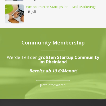
Wie optimieren Startups ihr E-Mail-Marketing?
16. Juli
Community Membership
Werde Teil der
größten Startup Community
im Rheinland
Bereits ab 10 €/Monat!
Jetzt informieren!