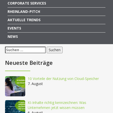
CORPORATE SERVICES
RHEINLAND-PITCH
AKTUELLE TRENDS
EVENTS
NEWS
Suchen
nach:
Neueste Beiträge
10 Vorteile der Nutzung von Cloud-Speicher
7. August
KI-Inhalte richtig kennzeichnen: Was
Unternehmen jetzt wissen müssen
6. August