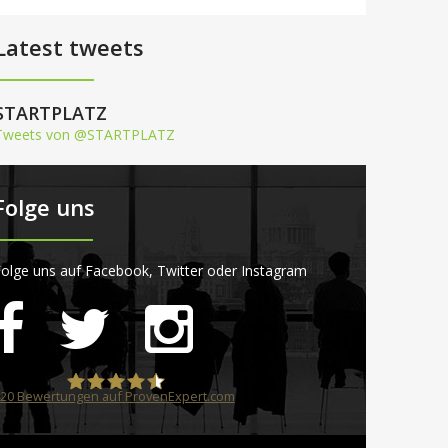
Latest tweets
STARTPLATZ
Tweets von @STARTPLATZ
Folge uns
olge uns auf Facebook, Twitter oder Instagram
20
Bewertungen auf ProvenExpert.com
STARTPLATZ