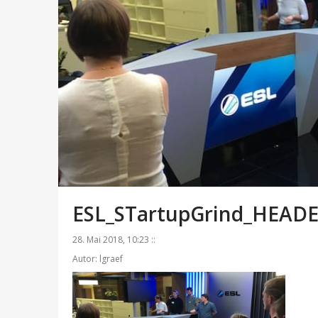
ESL_STartupGrind_HEAD
28. Mai 2018, 10:23 ::
Autor: lgraef