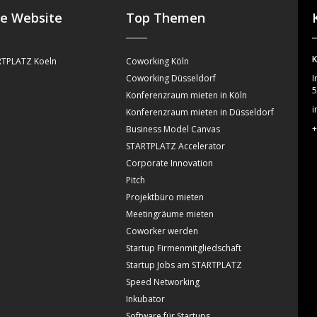
se Website
Top Themen
K
TPLATZ Koeln
Coworking Köln
Coworking Düsseldorf
I
5
Konferenzraum mieten in Köln
i
Konferenzraum mieten in Düsseldorf
+
Business Model Canvas
STARTPLATZ Accelerator
Corporate Innovation
Pitch
Projektbüro mieten
Meetingräume mieten
Coworker werden
Startup Firmenmitgliedschaft
Startup Jobs am STARTPLATZ
Speed Networking
Inkubator
Software für Startups