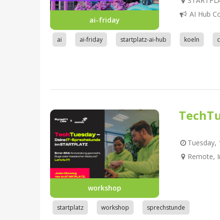
STARTPLAT
AI Hub C
ai-friday
ai
ai-friday
startplatz-ai-hub
koeln
TechTu
Tuesday, 1
Remote, I
workshop
startplatz
workshop
sprechstunde