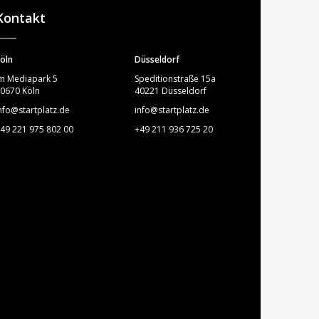
Kontakt
öln
Düsseldorf
m Mediapark 5
Speditionstraße 15a
0670 Köln
40221 Düsseldorf
nfo@startplatz.de
info@startplatz.de
49 221 975 802 00
+49 211 936 725 20