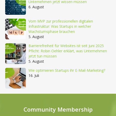
Unternehmen jetzt wissen müssen
6. August
Vom MVP zur professionellen digitalen
Infrastruktur: Was Startups in welcher
Wachstumsphase brauchen
5. August
Barrierefreiheit für Websites ist seit Juni 2025
Pflicht: Robin Oehler erklärt, was Unternehmen
jetzt tun müssen
5. August
Wie optimieren Startups ihr E-Mail-Marketing?
16. Juli
Community Membership