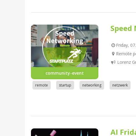
Speed 
Friday, 07
Remote pe
Lorenz G
community-event
remote
startup
networking
netzwerk
AI Fri