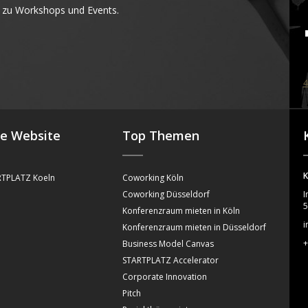
 zu Workshops und Events.
4
se Website
Top Themen
K
TPLATZ Koeln
Coworking Köln
Coworking Düsseldorf
I
5
Konferenzraum mieten in Köln
i
Konferenzraum mieten in Düsseldorf
+
Business Model Canvas
STARTPLATZ Accelerator
Corporate Innovation
Pitch