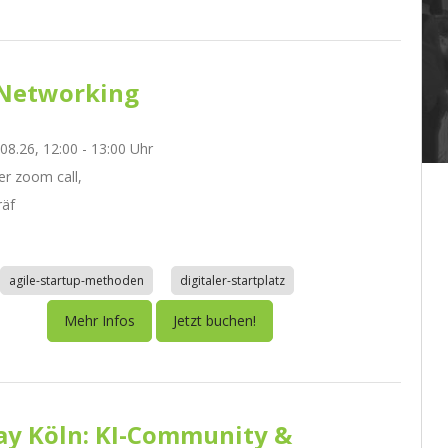
Networking
.08.26, 12:00 - 13:00 Uhr
r zoom call,
räf
agile-startup-methoden
digitaler-startplatz
Mehr Infos
Jetzt buchen!
day Köln: KI-Community &