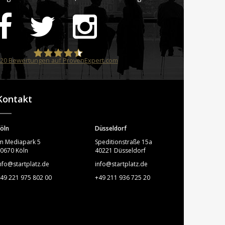
20
Bewertungen auf ProvenExpert.com
STARTPLATZ
Kontakt
öln
Düsseldorf
m Mediapark 5
Speditionstraße 15a
0670 Köln
40221 Düsseldorf
nfo@startplatz.de
info@startplatz.de
49 221 975 802 00
+49 211 936 725 20