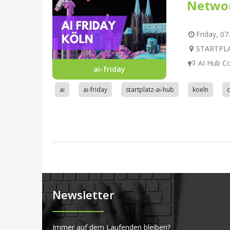
Netwo
Friday, 07
STARTPLAT
AI Hub C
ai-friday
ai
ai-friday
startplatz-ai-hub
koeln
Newsletter
Immer auf dem Laufenden bleiben?