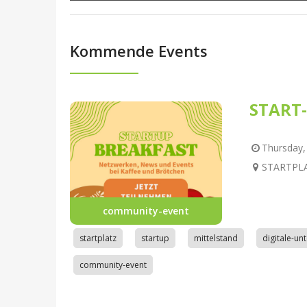
Kommende Events
START-
Thursday, 
STARTPLAT
community-event
startplatz
startup
mittelstand
digitale-u
community-event