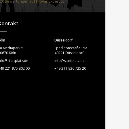
20
Bewertungen auf ProvenExpert.com
STARTPLATZ
Kontakt
öln
Düsseldorf
m Mediapark 5
Speditionstraße 15a
0670 Köln
40221 Düsseldorf
nfo@startplatz.de
info@startplatz.de
49 221 975 802 00
+49 211 936 725 20