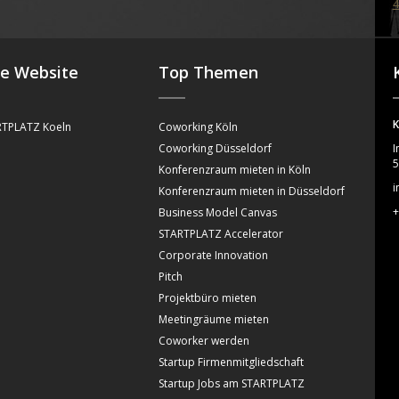
4
se Website
Top Themen
K
TPLATZ Koeln
Coworking Köln
Coworking Düsseldorf
I
5
Konferenzraum mieten in Köln
i
Konferenzraum mieten in Düsseldorf
+
Business Model Canvas
STARTPLATZ Accelerator
Corporate Innovation
Pitch
Projektbüro mieten
Meetingräume mieten
Coworker werden
Startup Firmenmitgliedschaft
Startup Jobs am STARTPLATZ