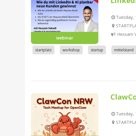
Linked
Tuesday, 1
STARTPLA
Hessam V
webinar
startplatz
workshop
startup
mittelstand
ClawC
Tuesday, 1
STARTPLA