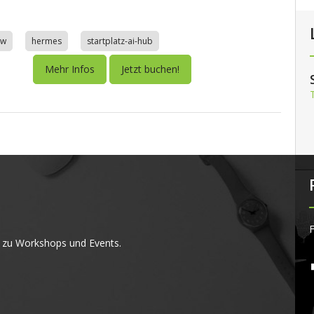
aw
hermes
startplatz-ai-hub
Mehr Infos
Jetzt buchen!
F
 zu Workshops und Events.