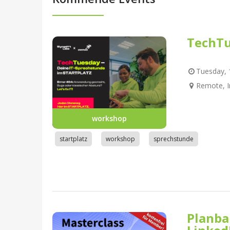
TechTu
Tuesday, 1
Remote, I
workshop
startplatz
workshop
sprechstunde
Planba