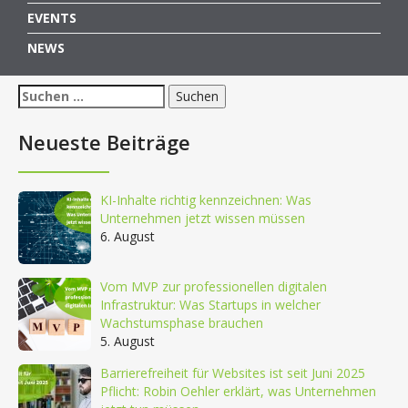
EVENTS
NEWS
Suchen
nach:
Neueste Beiträge
KI-Inhalte richtig kennzeichnen: Was
Unternehmen jetzt wissen müssen
6. August
Vom MVP zur professionellen digitalen
Infrastruktur: Was Startups in welcher
Wachstumsphase brauchen
5. August
Barrierefreiheit für Websites ist seit Juni 2025
Pflicht: Robin Oehler erklärt, was Unternehmen