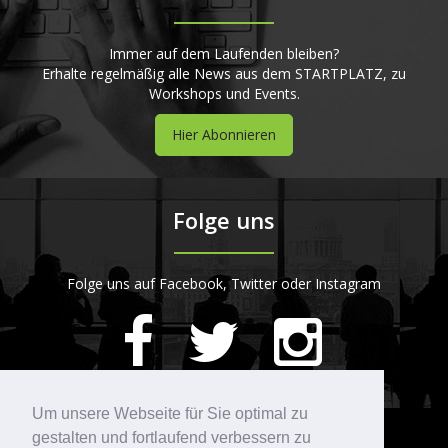
Immer auf dem Laufenden bleiben?
Erhalte regelmäßig alle News aus dem STARTPLATZ, zu
Workshops und Events.
Hier Abonnieren
Folge uns
Folge uns auf Facebook, Twitter oder Instagram
420
Bewertungen auf ProvenExpert.com
Um unsere Webseite für Sie optimal zu
gestalten und fortlaufend verbessern zu