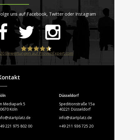
olge uns auf Facebook, Twitter oder Instagram
20
Bewertungen auf ProvenExpert.com
STARTPLATZ
Kontakt
öln
Düsseldorf
m Mediapark 5
Speditionstraße 15a
0670 Köln
40221 Düsseldorf
nfo@startplatz.de
info@startplatz.de
49 221 975 802 00
+49 211 936 725 20