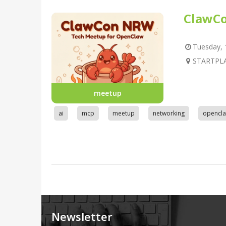
ClawC
Tuesday, 1
STARTPLA
meetup
ai
mcp
meetup
networking
opencl
Newsletter