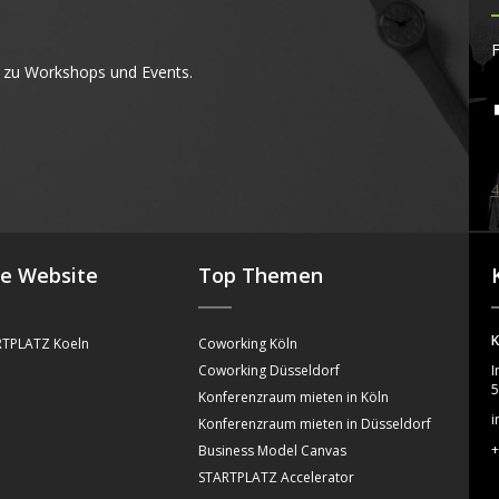
F
 zu Workshops und Events.
4
se Website
Top Themen
K
TPLATZ Koeln
Coworking Köln
Coworking Düsseldorf
I
5
Konferenzraum mieten in Köln
i
Konferenzraum mieten in Düsseldorf
+
Business Model Canvas
STARTPLATZ Accelerator