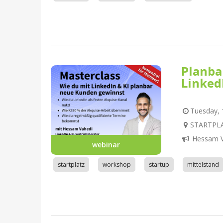
Planba
Linked
Tuesday, 1
STARTPLA
Hessam V
webinar
startplatz
workshop
startup
mittelstand