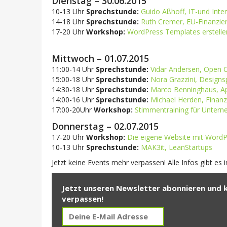
Dienstag – 30.06.2015
10-13 Uhr
Sprechstunde:
Guido Aßhoff, IT-und Inte
14-18 Uhr
Sprechstunde:
Ruth Cremer, EU-Finanzier
17-20 Uhr
Workshop:
WordPress Templates erstelle
Mittwoch – 01.07.2015
11:00-14 Uhr
Sprechstunde:
Vidar Andersen, Open O
15:00-18 Uhr
Sprechstunde:
Nora Grazzini, Design
14:30-18 Uhr
Sprechstunde:
Marco Benninghaus, Ap
14:00-16 Uhr
Sprechstunde:
Michael Herden, Finanz
17:00-20Uhr
Workshop:
Stimmentraining für Unter
Donnerstag – 02.07.2015
17-20 Uhr
Workshop:
Die eigene Website mit WordPr
10-13 Uhr
Sprechstunde:
MAK3it, LeanStartups
Jetzt keine Events mehr verpassen! Alle Infos gibt es
Jetzt unseren Newsletter abonnieren und 
verpassen!