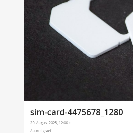
sim-card-4475678_1280
20. August 2025, 12:00 ::
Autor: lgraef