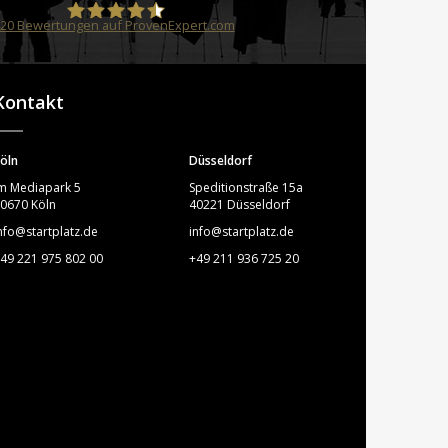
20
Bewertungen auf ProvenExpert.com
STARTPLATZ
Kontakt
öln
Düsseldorf
m Mediapark 5
Speditionstraße 15a
0670 Köln
40221 Düsseldorf
nfo@startplatz.de
info@startplatz.de
49 221 975 802 00
+49 211 936 725 20