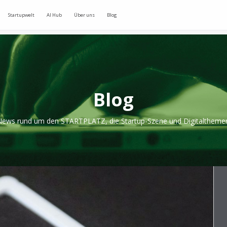
Startupwelt
AI Hub
Über uns
Blog
Blog
ews rund um den STARTPLATZ, die Startup-Szene und Digitaltheme