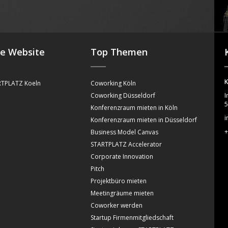
4
se Website
Top Themen
K
TPLATZ Koeln
Coworking Köln
Coworking Düsseldorf
I
5
Konferenzraum mieten in Köln
i
Konferenzraum mieten in Düsseldorf
+
Business Model Canvas
STARTPLATZ Accelerator
Corporate Innovation
Pitch
Projektbüro mieten
Meetingräume mieten
Coworker werden
Startup Firmenmitgliedschaft