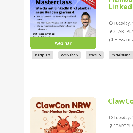
Linked
Tuesday, 1
STARTPLA
Hessam V
webinar
startplatz
workshop
startup
mittelstand
ClawC
Tuesday, 1
STARTPLA