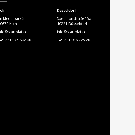
öln
Düsseldorf
m Mediapark 5
Speditionstraße 15a
0670 Köln
40221 Düsseldorf
nfo@startplatz.de
info@startplatz.de
49 221 975 802 00
+49 211 936 725 20