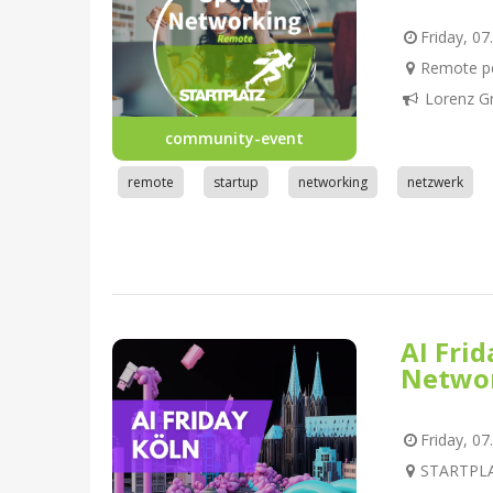
Friday, 07
Remote pe
Lorenz G
community-event
remote
startup
networking
netzwerk
AI Fri
Netwo
Friday, 07
STARTPLAT