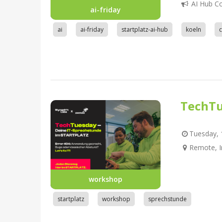
AI Hub C
ai-friday
ai
ai-friday
startplatz-ai-hub
koeln
TechTu
Tuesday, 1
Remote, I
workshop
startplatz
workshop
sprechstunde