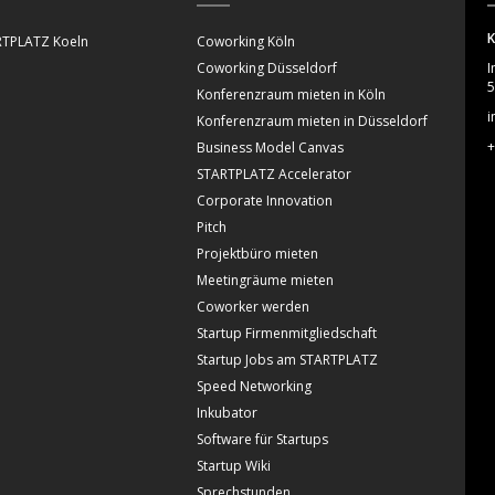
K
TPLATZ Koeln
Coworking Köln
Coworking Düsseldorf
I
5
Konferenzraum mieten in Köln
i
Konferenzraum mieten in Düsseldorf
+
Business Model Canvas
STARTPLATZ Accelerator
Corporate Innovation
Pitch
Projektbüro mieten
Meetingräume mieten
Coworker werden
Startup Firmenmitgliedschaft
Startup Jobs am STARTPLATZ
Speed Networking
Inkubator
Software für Startups
Startup Wiki
Sprechstunden