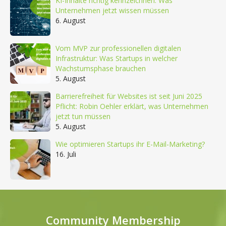
KI-Inhalte richtig kennzeichnen: Was
Unternehmen jetzt wissen müssen
6. August
Vom MVP zur professionellen digitalen
Infrastruktur: Was Startups in welcher
Wachstumsphase brauchen
5. August
Barrierefreiheit für Websites ist seit Juni 2025
Pflicht: Robin Oehler erklärt, was Unternehmen
jetzt tun müssen
5. August
Wie optimieren Startups ihr E-Mail-Marketing?
16. Juli
Community Membership