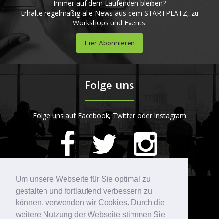
Immer auf dem Laufenden bleiben?
Erhalte regelmäßig alle News aus dem STARTPLATZ, zu
Workshops und Events.
Hier Abonnieren
Folge uns
Folge uns auf Facebook, Twitter oder Instagram
420
Bewertungen auf ProvenExpert.com
Um unsere Webseite für Sie optimal zu
gestalten und fortlaufend verbessern zu
Kontakt
STARTPLATZ
können, verwenden wir Cookies. Durch die
weitere Nutzung der Webseite stimmen Sie