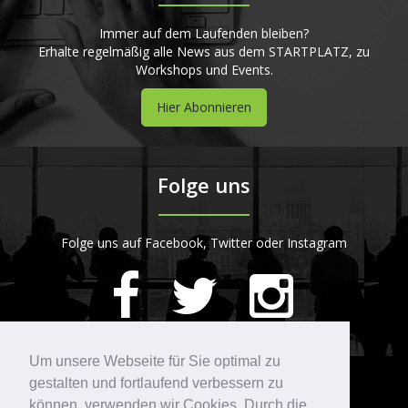
Immer auf dem Laufenden bleiben?
Erhalte regelmäßig alle News aus dem STARTPLATZ, zu
Workshops und Events.
Hier Abonnieren
Folge uns
Folge uns auf Facebook, Twitter oder Instagram
420
Bewertungen auf ProvenExpert.com
Um unsere Webseite für Sie optimal zu
gestalten und fortlaufend verbessern zu
Kontakt
STARTPLATZ
können, verwenden wir Cookies. Durch die