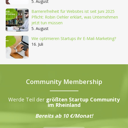
5. August
Barrierefreiheit für Websites ist seit Juni 2025
Pflicht: Robin Oehler erklärt, was Unternehmen
jetzt tun müssen
5. August
Wie optimieren Startups ihr E-Mail-Marketing?
16. Juli
Community Membership
Werde Teil der
größten Startup Community
im Rheinland
Bereits ab 10 €/Monat!