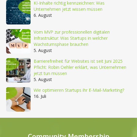
KI-Inhalte richtig kennzeichnen: Was
Unternehmen jetzt wissen müssen
6. August
Vom MVP zur professionellen digitalen
Infrastruktur: Was Startups in welcher
Wachstumsphase brauchen
5. August
Barrierefreiheit für Websites ist seit Juni 2025
Pflicht: Robin Oehler erklärt, was Unternehmen
jetzt tun müssen
5. August
Wie optimieren Startups ihr E-Mail-Marketing?
16. Juli
Community Membership