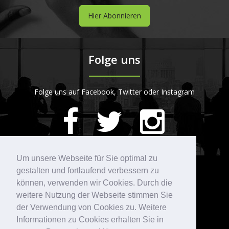
Hier Abonnieren
Folge uns
Folge uns auf Facebook, Twitter oder Instagram
420
Bewertungen auf ProvenExpert.com
Um unsere Webseite für Sie optimal zu
gestalten und fortlaufend verbessern zu
Kontakt
STARTPLATZ
können, verwenden wir Cookies. Durch die
weitere Nutzung der Webseite stimmen Sie
der Verwendung von Cookies zu. Weitere
Köln
Düsseldorf
Informationen zu Cookies erhalten Sie in
Im Mediapark 5
Speditionstraße 15a