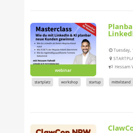
Planba
Linked
Tuesday, 1
STARTPLA
Hessam V
webinar
startplatz
workshop
startup
mittelstand
ClawC