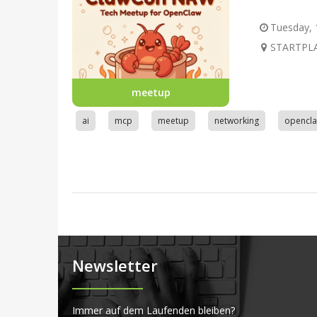
Tuesday, 1
STARTPLA
meetup
ai
mcp
meetup
networking
opencl
Newsletter
Immer auf dem Laufenden bleiben?