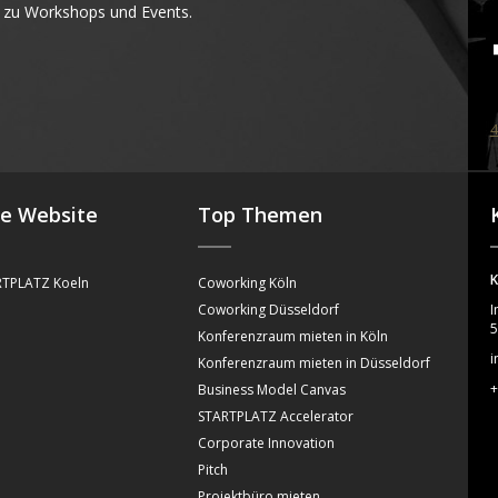
 zu Workshops und Events.
4
se Website
Top Themen
K
TPLATZ Koeln
Coworking Köln
Coworking Düsseldorf
I
5
Konferenzraum mieten in Köln
i
Konferenzraum mieten in Düsseldorf
+
Business Model Canvas
STARTPLATZ Accelerator
Corporate Innovation
Pitch
Projektbüro mieten