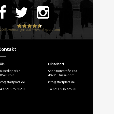
20
Bewertungen auf ProvenExpert.com
STARTPLATZ
Kontakt
öln
Düsseldorf
m Mediapark 5
Speditionstraße 15a
0670 Köln
40221 Düsseldorf
nfo@startplatz.de
info@startplatz.de
49 221 975 802 00
+49 211 936 725 20