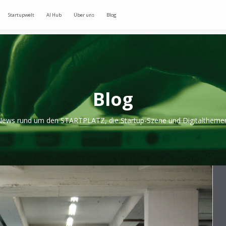
Startupwelt
AI Hub
Über uns
Blog
Blog
ews rund um den STARTPLATZ, die Startup-Szene und Digitaltheme