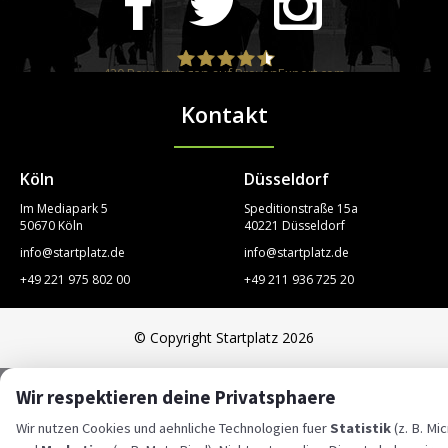
420
Bewertungen auf ProvenExpert.com
Kontakt
STARTPLATZ
Köln
Düsseldorf
Im Mediapark 5
Speditionstraße 15a
50670 Köln
40221 Düsseldorf
info@startplatz.de
info@startplatz.de
+49 221 975 802 00
+49 211 936 725 20
© Copyright Startplatz 2026
Wir respektieren deine Privatsphaere
Wir nutzen Cookies und aehnliche Technologien fuer
Statistik
(z. B. Mic