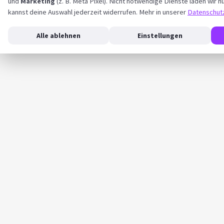
und
Marketing
(z. B. Meta Pixel). Nicht notwendige Dienste laden wir nu
kannst deine Auswahl jederzeit widerrufen. Mehr in unserer
Datenschut
Alle ablehnen
Einstellungen