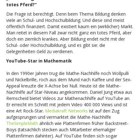
totes Pferd?“
Die Frage ist berechtigt. Denn beim Thema Bildung denken
viele an Schul- und Hochschulbildung. Und diese sind meist
öffentlich finanziert. Damit existiert kaum ein (wirklicher) Markt.
Man reitet in diesem Fall zwar nicht ganz ein totes Pferd, aber
doch ein ziemlich krankes. Aber Bildung endet nicht mit der
Schul- oder Hochschulbildung, und es gibt sie: die
Gelegenheiten Geld zu verdienen.
YouTube-Star in Mathematik
In den 1990er Jahren trug die Mathe-Nachhilfe noch Wollpulli
und Nickelbrille, roch aus dem Mund nach Kaffee und der Sex-
Appeal kreuzte die X-Achse bei Null. Heute ist die Mathe-
Nachhilfe auf Star-Niveau angekommen. Daniel Jung etwa aus
Remscheid bietet Videos zur Mathenachhilfe auf YouTube an.
Er erreicht im Schnitt mit jedem Video 400 000 Views und ist
eine Art Rock-Star.
Mediakraft Networks
ist auf den Zug
aufgesprungen und vermarktet die Mathe-Nachhilfe
TheSimpleMath
ähnlich wie Plattenfirmen früher Backstreet-
Boys (tatsächlich stecken auch Mitarbeiter ehemaliger
Plattenfirmen dahinter). Auf YouTube finden sich sogar