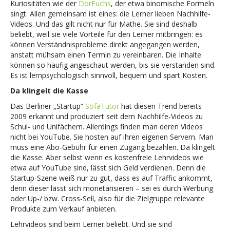
Kuriositäten wie der
DorFuchs
, der etwa binomische Formeln
singt. Allen gemeinsam ist eines: die Lerner lieben Nachhilfe-
Videos. Und das gilt nicht nur für Mathe. Sie sind deshalb
beliebt, weil sie viele Vorteile für den Lerner mitbringen: es
können Verständnisprobleme direkt angegangen werden,
anstatt mühsam einen Termin zu vereinbaren. Die Inhalte
können so häufig angeschaut werden, bis sie verstanden sind.
Es ist lernpsychologisch sinnvoll, bequem und spart Kosten.
Da klingelt die Kasse
Das Berliner „Startup“
SofaTutor
hat diesen Trend bereits
2009 erkannt und produziert seit dem Nachhilfe-Videos zu
Schul- und Unifächern. Allerdings finden man deren Videos
nicht bei YouTube. Sie hosten auf ihren eigenen Servern. Man
muss eine Abo-Gebühr für einen Zugang bezahlen. Da klingelt
die Kasse. Aber selbst wenn es kostenfreie Lehrvideos wie
etwa auf YouTube sind, lässt sich Geld verdienen. Denn die
Startup-Szene weiß nur zu gut, dass es auf Traffic ankommt,
denn dieser lässt sich monetarisieren – sei es durch Werbung
oder Up-/ bzw. Cross-Sell, also für die Zielgruppe relevante
Produkte zum Verkauf anbieten.
Lehrvideos sind beim Lerner beliebt. Und sie sind