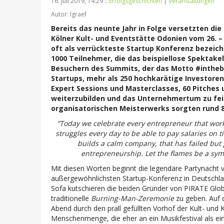
16. Juli 2019, 14:29 ::
Erfolgsgeschichten
|
Veranstaltungen
Autor: lgraef
Bereits das neunte Jahr in Folge versetzten di
Kölner Kult- und Eventstätte Odonien vom 26. –
oft als verrückteste Startup Konferenz bezeic
1000 Teilnehmer, die das beispiellose Spektakel
Besuchern des Summits, der das Motto #intheb
Startups, mehr als 250 hochkarätige Investore
Expert Sessions und Masterclasses, 60 Pitches 
weiterzubilden und das Unternehmertum zu feie
organisatorischen Meisterwerks sorgten rund 80
“Today we celebrate every entrepreneur that works
struggles every day to be able to pay salaries on 
builds a calm company, that has failed but 
entrepreneurship. Let the flames be a sym
Mit diesen Worten beginnt die legendäre Partynacht
außergewöhnlichsten Startup-Konferenz in Deutschla
Sofa kutschieren die beiden Gründer von PIRATE Glo
traditionelle
Burning-Man-Zeremonie
zu geben. Auf 
Abend durch den prall gefüllten Vorhof der Kult- und 
Menschenmenge, die eher an ein Musikfestival als ei