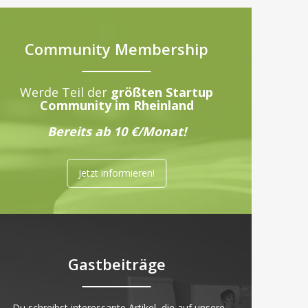
Community Membership
Werde Teil der
größten Startup
Community im Rheinland
Bereits ab 10 €/Monat!
Jetzt informieren!
Gastbeiträge
„Du schreibst interessante Artikel, die auf unsere