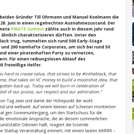
e beiden Gründer Till Ohrmann und Manuel Koelmann die
 28. Juni in einen regelrechten Ausnahmezustand. Der
hnete
PIRATE Summit
zählte auch in diesem Jahr rund
 ähnlich charakterisieren dürften. Unter den
lack trug, tummelten sich rund 500
Early-Stage
n und 200 namhafte Corporates, um sich bei
rund 50
und einer piratenhaften Party
zu vernetzen,
rn. Für einen reibungslosen Ablauf des
 freiwillige Helfer.
 hard to create value, that strives to be #intheblack, that
time, that takes on VC money to build a moonshot idea, that
gotten back up. Today we will burn in celebration of
bol of our praise, our respect and our admiration.”
 von Tag zwei und damit der Höhepunkt der wohl
nd und weltweit: Auf einem kleinen auf Schienen montierten
bal gen Sonnenuntergang, um den Startschuss für die
die emotionale Ansprache, die an diesem sommerlichen
Kunststätte Odonien hallt, reagiert die tosende
ne Startup Veranstaltung erinnert, mit einem lauten ARRRR –