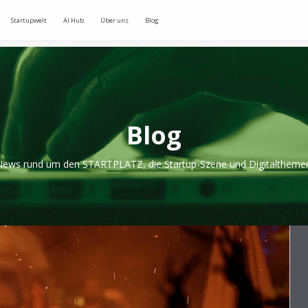
Startupwelt
AI Hub
Über uns
Blog
Blog
ews rund um den STARTPLATZ, die Startup-Szene und Digitaltheme