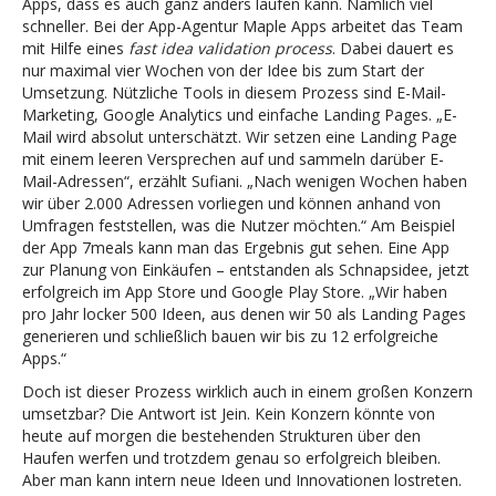
Apps, dass es auch ganz anders laufen kann. Nämlich viel
schneller. Bei der App-Agentur Maple Apps arbeitet das Team
mit Hilfe eines
fast idea validation process
. Dabei dauert es
nur maximal vier Wochen von der Idee bis zum Start der
Umsetzung. Nützliche Tools in diesem Prozess sind E-Mail-
Marketing, Google Analytics und einfache Landing Pages. „E-
Mail wird absolut unterschätzt. Wir setzen eine Landing Page
mit einem leeren Versprechen auf und sammeln darüber E-
Mail-Adressen“, erzählt Sufiani. „Nach wenigen Wochen haben
wir über 2.000 Adressen vorliegen und können anhand von
Umfragen feststellen, was die Nutzer möchten.“ Am Beispiel
der App 7meals kann man das Ergebnis gut sehen. Eine App
zur Planung von Einkäufen – entstanden als Schnapsidee, jetzt
erfolgreich im App Store und Google Play Store. „Wir haben
pro Jahr locker 500 Ideen, aus denen wir 50 als Landing Pages
generieren und schließlich bauen wir bis zu 12 erfolgreiche
Apps.“
Doch ist dieser Prozess wirklich auch in einem großen Konzern
umsetzbar? Die Antwort ist Jein. Kein Konzern könnte von
heute auf morgen die bestehenden Strukturen über den
Haufen werfen und trotzdem genau so erfolgreich bleiben.
Aber man kann intern neue Ideen und Innovationen lostreten.