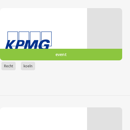
event
Recht
koeln