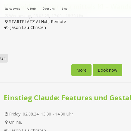
Kanzleidigitalisierung mittels KI – Wand
Startupwelt
AI Hub
Über uns
Blog
Wednesday, 05.03.25, 17:00 - 18:30 Uhr
STARTPLATZ AI Hub, Remote
Jason Lau-Christen
sten
More
Book now
Einstieg Claude: Features und Gesta
Friday, 02.08.24, 13:30 - 14:30 Uhr
Online,
Jason Lau-Christen