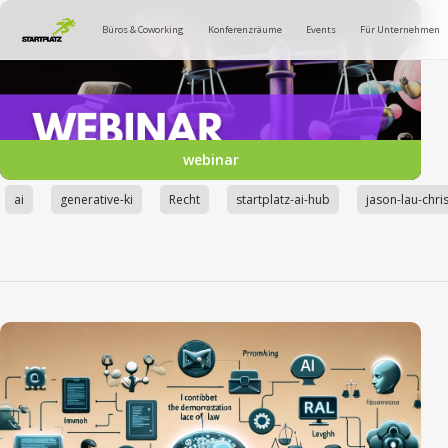
Büros & Coworking
Konferenzräume
Events
Für Unternehmen
webinar
ai
generative-ki
Recht
startplatz-ai-hub
jason-lau-chri