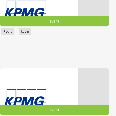
event
Recht
koeln
event