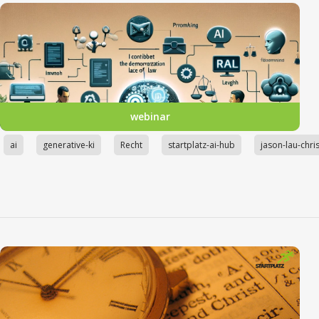
webinar
ai
generative-ki
Recht
startplatz-ai-hub
jason-lau-chri