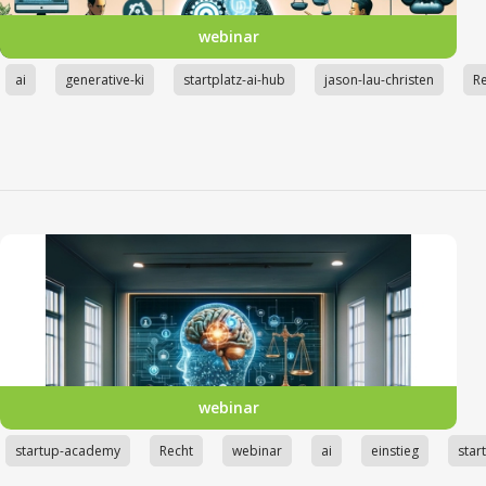
webinar
ai
generative-ki
startplatz-ai-hub
jason-lau-christen
R
webinar
startup-academy
Recht
webinar
ai
einstieg
star