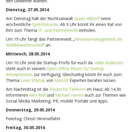
den Gewinner wählen.
Dienstag, 27.05.2014
Am Dienstag hält der Rechtsanwalt
Guido Aßhoff
seine
wöchentliche
Sprechstunde
. Ab 9 Uhr könnt ihr einen Rat von
ihm zum Thema
IT- und Internetrecht
einholen.
Um 19 Uhr fängt das Partnerevent „
Wissensmanagement als
Wettbewerbsvorteil
“ an.
Mittwoch, 28.05.2014
Um 10 Uhr sind die Startup-Profis für euch da.
Vidar Andersen
steht euch in seinem
Open Office Hours for Startup
Entrepreneurs
zur Verfügung. Gleichzeitig könnt ihr euch zum
Thema
Lean Startup
von
MAK3it
Experten beraten lassen.
Am Nachmittag ist die
Deutsche Telekom
im Haus: Ab 14.30
informieren
Alex Reif
und
Michael Harms
euch zur Themen wie
Social Media Marketing, PR, mobile Portale und Apps.
Donnerstag, 29.05.2014
Feiertag: Christi Himmelfahrt
Freitag, 30.05.2014