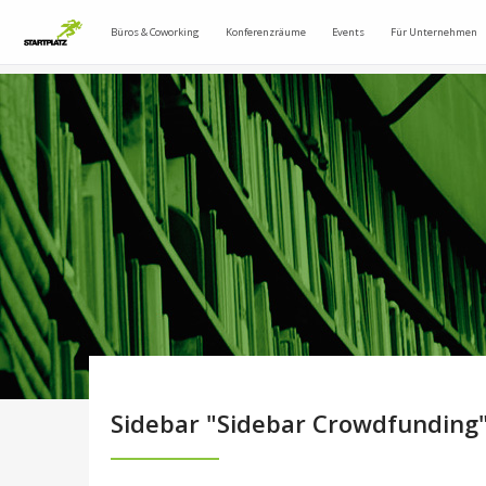
Büros & Coworking
Konferenzräume
Events
Für Unternehmen
Sidebar "Sidebar Crowdfunding