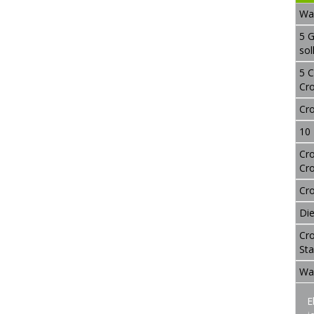
Was
5 
sol
5 C
Cr
Cro
10 
Cro
Cr
Cro
Die
Cro
Sta
Was
E