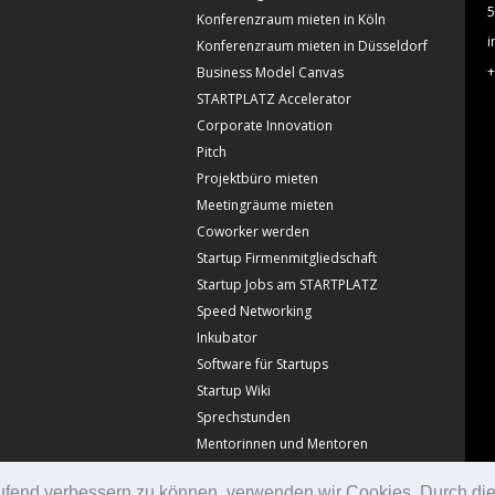
5
Konferenzraum mieten in Köln
i
Konferenzraum mieten in Düsseldorf
+
Business Model Canvas
STARTPLATZ Accelerator
Corporate Innovation
Pitch
Projektbüro mieten
Meetingräume mieten
Coworker werden
Startup Firmenmitgliedschaft
Startup Jobs am STARTPLATZ
Speed Networking
Inkubator
Software für Startups
Startup Wiki
Sprechstunden
Mentorinnen und Mentoren
laufend verbessern zu können, verwenden wir Cookies. Durch di