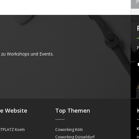
j
F
 zu Workshops und Events.
4
se Website
Top Themen
K
TPLATZ Koeln
Coworking Köln
Coworking Düsseldorf
I