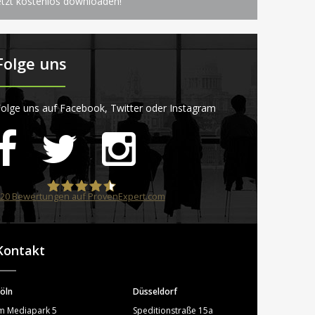
etzt kostenlos downloaden!
Folge uns
olge uns auf Facebook, Twitter oder Instagram
20
Bewertungen auf ProvenExpert.com
STARTPLATZ
Kontakt
öln
Düsseldorf
m Mediapark 5
Speditionstraße 15a