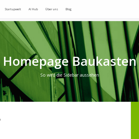
Startupwelt
AI Hub
Über uns
Blog
Homepage Baukasten
So wird die Sidebar aussehen
"