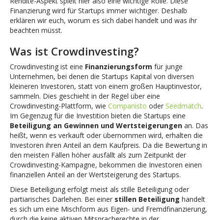
Rendite-Aspekt spielt hier also eine wichtige Rolle. Diese
Finanzierung wird für Startups immer wichtiger. Deshalb
erklären wir euch, worum es sich dabei handelt und was ihr
beachten müsst.
Was ist Crowdinvesting?
Crowdinvesting ist eine
Finanzierungsform
für junge
Unternehmen, bei denen die Startups Kapital von diversen
kleineren Investoren, statt von einem großen Hauptinvestor,
sammeln. Dies geschieht in der Regel über eine
Crowdinvesting-Plattform, wie
Companisto
oder
Seedmatch
.
Im Gegenzug für die Investition bieten die Startups eine
Beteiligung an Gewinnen und Wertsteigerungen
an. Das
heißt, wenn es verkauft oder übernommen wird, erhalten die
Investoren ihren Anteil an dem Kaufpreis. Da die Bewertung in
den meisten Fällen höher ausfällt als zum Zeitpunkt der
Crowdinvesting-Kampagne, bekommen die Investoren einen
finanziellen Anteil an der Wertsteigerung des Startups.
Diese Beteiligung erfolgt meist als stille Beteiligung oder
partiarisches Darlehen. Bei einer
stillen Beteiligung
handelt
es sich um eine Mischform aus Eigen- und Fremdfinanzierung,
durch die keine aktiven Mitspracherechte in der