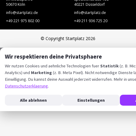
50670 Köln
40221 Düsseldorf
info@startplatz.de
info@startplatz.de
+49 221 975 802 00
+49 211 936 725 20
© Copyright Startplatz 2026
Wir respektieren deine Privatsphaere
Wir nutzen Cookies und aehnliche Technologien fuer
Statistik
(z. B. Mi
Analytics) und
Marketing
(z. B. Meta Pixel). Nicht notwendige Dienste l
Einwilligung. Du kannst deine Auswahl jederzeit widerrufen. Mehr in uns
Datenschutzerklaerung
.
Alle ablehnen
Einstellungen