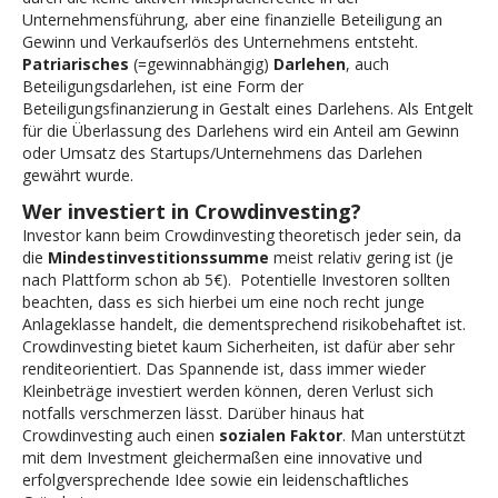
Unternehmensführung, aber eine finanzielle Beteiligung an
Gewinn und Verkaufserlös des Unternehmens entsteht.
Patriarisches
(=gewinnabhängig)
Darlehen
, auch
Beteiligungsdarlehen, ist eine Form der
Beteiligungsfinanzierung in Gestalt eines Darlehens. Als Entgelt
für die Überlassung des Darlehens wird ein Anteil am Gewinn
oder Umsatz des Startups/Unternehmens das Darlehen
gewährt wurde.
Wer investiert in Crowdinvesting?
Investor kann beim Crowdinvesting theoretisch jeder sein, da
die
Mindestinvestitionssumme
meist relativ gering ist (je
nach Plattform schon ab 5€). Potentielle Investoren sollten
beachten, dass es sich hierbei um eine noch recht junge
Anlageklasse handelt, die dementsprechend risikobehaftet ist.
Crowdinvesting bietet kaum Sicherheiten, ist dafür aber sehr
renditeorientiert. Das Spannende ist, dass immer wieder
Kleinbeträge investiert werden können, deren Verlust sich
notfalls verschmerzen lässt. Darüber hinaus hat
Crowdinvesting auch einen
sozialen Faktor
. Man unterstützt
mit dem Investment gleichermaßen eine innovative und
erfolgversprechende Idee sowie ein leidenschaftliches