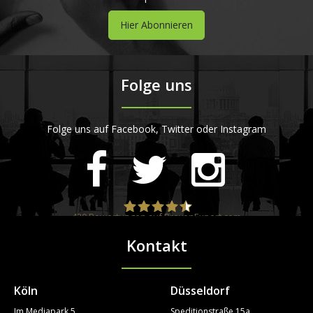
Hier Abonnieren
Folge uns
Folge uns auf Facebook, Twitter oder Instagram
420
Bewertungen auf ProvenExpert.com
Kontakt
STARTPLATZ
Köln
Düsseldorf
Im Mediapark 5
Speditionstraße 15a