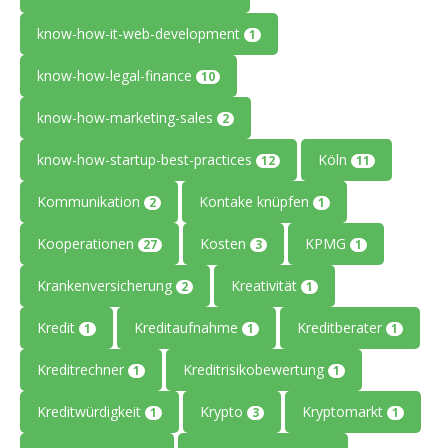
know-how-it-web-development
1
know-how-legal-finance
10
know-how-marketing-sales
2
know-how-startup-best-practices
Köln
12
11
Kommunikation
Kontake knüpfen
2
1
Kooperationen
Kosten
KPMG
27
3
1
Krankenversicherung
Kreativität
2
1
Kredit
Kreditaufnahme
Kreditberater
1
1
1
Kreditrechner
Kreditrisikobewertung
1
1
Kreditwürdigkeit
Krypto
Kryptomarkt
1
3
1