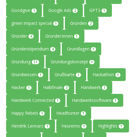
Goodgive
Google Ads
GPT3
1
2
1
green impact special
Gründen
1
2
Gründer
Gründer:innen
4
1
Gründerstipendium
Grundlagen
4
1
Gründung
Gründungskonzept
11
1
Grundwissen
Grußkarte
Hackathon
1
1
1
Hacker
Halbfinale
Handwerk
1
3
1
Handwerk Connected
Handwerkssoftware
1
1
Happy Rebels
Headhunter
1
1
Hendrik Lennarz
Heuremo
Highlights
1
1
1