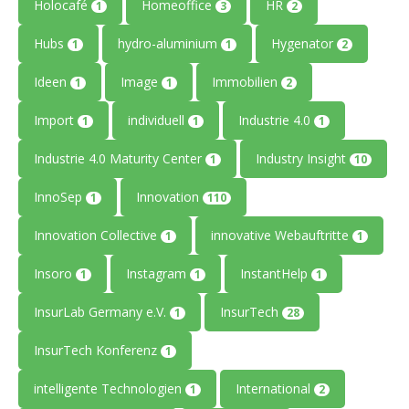
Holocafé
Homeoffice
HR
1
3
2
Hubs
hydro-aluminium
Hygenator
1
1
2
Ideen
Image
Immobilien
1
1
2
Import
individuell
Industrie 4.0
1
1
1
Industrie 4.0 Maturity Center
Industry Insight
1
10
InnoSep
Innovation
1
110
Innovation Collective
innovative Webauftritte
1
1
Insoro
Instagram
InstantHelp
1
1
1
InsurLab Germany e.V.
InsurTech
1
28
InsurTech Konferenz
1
intelligente Technologien
International
1
2