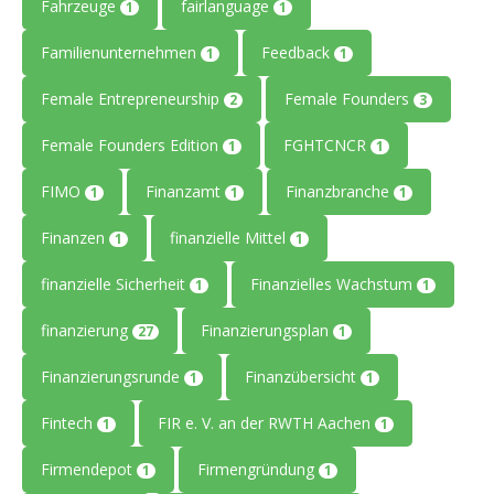
Fahrzeuge
fairlanguage
1
1
Familienunternehmen
Feedback
1
1
Female Entrepreneurship
Female Founders
2
3
Female Founders Edition
FGHTCNCR
1
1
FIMO
Finanzamt
Finanzbranche
1
1
1
Finanzen
finanzielle Mittel
1
1
finanzielle Sicherheit
Finanzielles Wachstum
1
1
finanzierung
Finanzierungsplan
27
1
Finanzierungsrunde
Finanzübersicht
1
1
Fintech
FIR e. V. an der RWTH Aachen
1
1
Firmendepot
Firmengründung
1
1