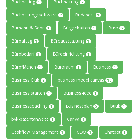
Buchhalting
Buchhaltung
1
2
Buchhaltungssoftware
Budapest
2
1
Bumann & Sohn
Bürgschaften
Büro
1
1
2
Büroalltag
Büroausstattung
1
1
Bürobedarf
Büroeinrichtung
1
1
Büroflächen
Büroraum
Business
1
1
1
Business Club
business model canvas
2
10
Business starten
Business-Idee
1
1
Businesscoaching
Businessplan
buuk
1
5
1
bvk-patentanwälte
Canva
1
1
Cashflow Management
CDO
Chatbot
1
1
1