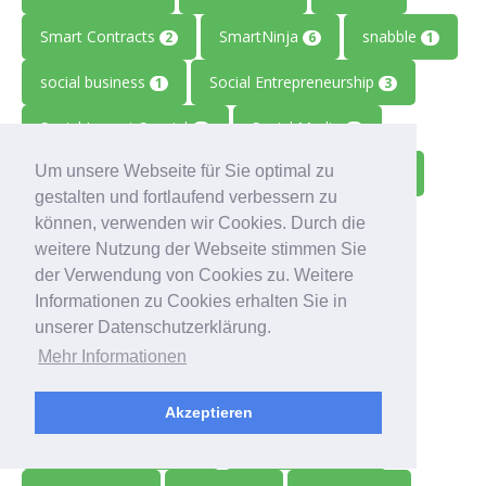
Smart Contracts
SmartNinja
snabble
2
6
1
social business
Social Entrepreneurship
1
3
Social Impact Special
Social Media
1
3
Um unsere Webseite für Sie optimal zu
Social Media Engagement
Social Startup
1
1
gestalten und fortlaufend verbessern zu
Socialads
Socialbnb
Software
1
1
2
können, verwenden wir Cookies. Durch die
weitere Nutzung der Webseite stimmen Sie
Softwareentwicklung
Sommerfest
1
1
der Verwendung von Cookies zu. Weitere
Informationen zu Cookies erhalten Sie in
Sonah
sp-connect
1
22
unserer Datenschutzerklärung.
Speed Networking
Sprachen
2
1
Mehr Informationen
Sprechstunde
Sprechstunden
2
1
Akzeptieren
staatliche Vorgaben
Stadtguthaben
1
1