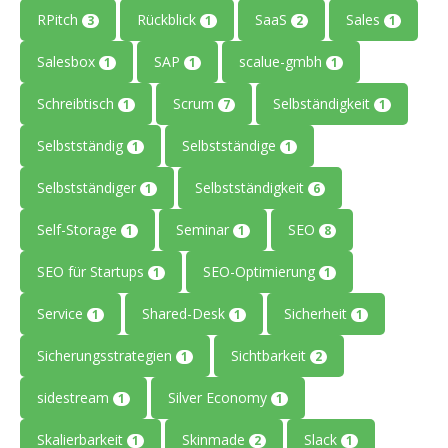
RPitch
Rückblick
SaaS
Sales
3
1
2
1
Salesbox
SAP
scalue-gmbh
1
1
1
Schreibtisch
Scrum
Selbständigkeit
1
7
1
Selbstständig
Selbstständige
1
1
Selbstständiger
Selbstständigkeit
1
6
Self-Storage
Seminar
SEO
1
1
8
SEO für Startups
SEO-Optimierung
1
1
Service
Shared-Desk
Sicherheit
1
1
1
Sicherungsstrategien
Sichtbarkeit
1
2
sidestream
Silver Economy
1
1
Skalierbarkeit
Skinmade
Slack
1
2
1