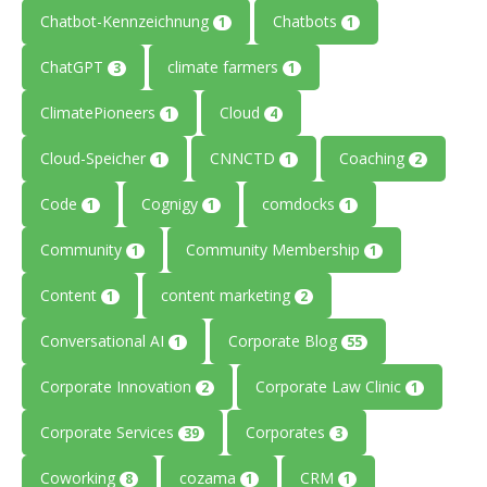
Chatbot-Kennzeichnung
Chatbots
1
1
ChatGPT
climate farmers
3
1
ClimatePioneers
Cloud
1
4
Cloud-Speicher
CNNCTD
Coaching
1
1
2
Code
Cognigy
comdocks
1
1
1
Community
Community Membership
1
1
Content
content marketing
1
2
Conversational AI
Corporate Blog
1
55
Corporate Innovation
Corporate Law Clinic
2
1
Corporate Services
Corporates
39
3
Coworking
cozama
CRM
8
1
1