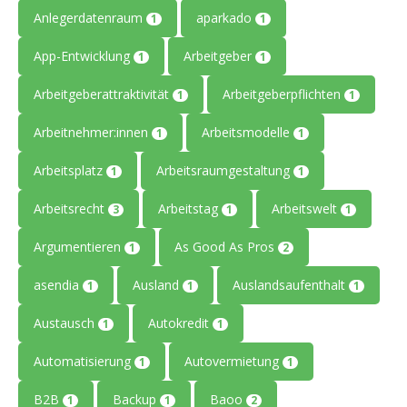
Anlegerdatenraum
aparkado
1
1
App-Entwicklung
Arbeitgeber
1
1
Arbeitgeberattraktivität
Arbeitgeberpflichten
1
1
Arbeitnehmer:innen
Arbeitsmodelle
1
1
Arbeitsplatz
Arbeitsraumgestaltung
1
1
Arbeitsrecht
Arbeitstag
Arbeitswelt
3
1
1
Argumentieren
As Good As Pros
1
2
asendia
Ausland
Auslandsaufenthalt
1
1
1
Austausch
Autokredit
1
1
Automatisierung
Autovermietung
1
1
B2B
Backup
Baoo
1
1
2