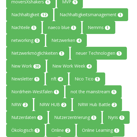
moversXshakers
MVP
1
1
Nachhaltigkeit
Nachhaltigkeitsmanagement
12
1
Nachteile
naeco blue
Nemms
1
1
1
networking
Netzwerken
5
4
Netzwerkmöglichkeiten
neuer Technologien
1
1
New Work
New Work Week
30
4
Newsletter
nft
Nico Tico
1
4
1
Nordrhein-Westfalen
not the mainstream
1
1
NRW
NRW HUB
NRW Hub Battle
2
2
2
Nutzerdaten
Nutzerzentrierung
Nyris
1
1
1
Ökologisch
Online
Online Learning
1
2
1