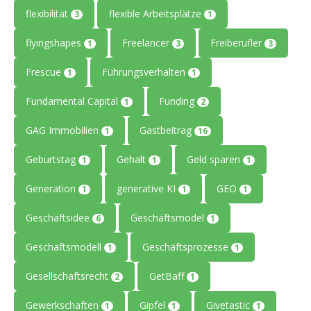
flexibilität
flexible Arbeitsplätze
3
1
flyingshapes
Freelancer
Freiberufler
1
3
3
Frescue
Führungsverhalten
1
1
Fundamental Capital
Funding
1
2
GAG Immobilien
Gastbeitrag
1
16
Geburtstag
Gehalt
Geld sparen
1
1
1
Generation
generative KI
GEO
1
1
1
Geschäftsidee
Geschäftsmodel
6
1
Geschäftsmodell
Geschäftsprozesse
1
1
Gesellschaftsrecht
GetBaff
2
1
Gewerkschaften
Gipfel
Givetastic
1
1
1