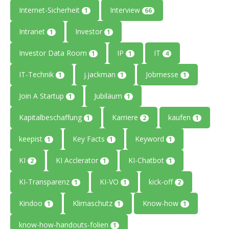
Internet-Sicherheit
Interview
1
66
Intranet
Investor
1
1
Investor Data Room
IP
IT
1
1
4
IT-Technik
j.jackman
Jobmesse
1
1
1
Join A Startup
Jubiläum
1
1
Kapitalbeschaffung
Karriere
kaufen
1
2
1
keepist
Key Facts
Keyword
1
1
1
KI
KI Acclerator
KI-Chatbot
2
1
1
KI-Transparenz
KI-VO
kick-off
1
1
2
Kindoo
Klimaschutz
Know-how
1
1
1
know-how-handouts-folien
1