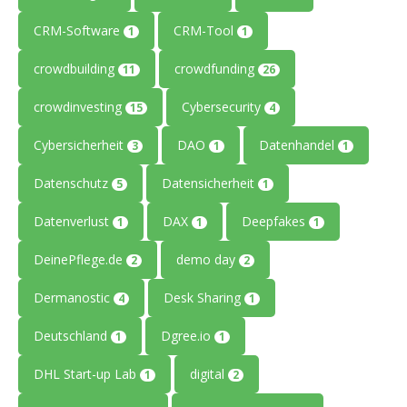
CRM-Software
CRM-Tool
1
1
crowdbuilding
crowdfunding
11
26
crowdinvesting
Cybersecurity
15
4
Cybersicherheit
DAO
Datenhandel
3
1
1
Datenschutz
Datensicherheit
5
1
Datenverlust
DAX
Deepfakes
1
1
1
DeinePflege.de
demo day
2
2
Dermanostic
Desk Sharing
4
1
Deutschland
Dgree.io
1
1
DHL Start-up Lab
digital
1
2