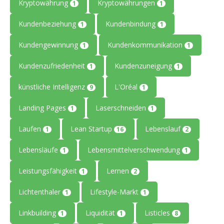
Kryptowährung
Kryptowährungen
1
1
Kundenbeziehung
Kundenbindung
1
1
Kundengewinnung
Kundenkommunikation
1
1
Kundenzufriedenheit
Kundenzuneigung
1
1
künstliche Intelligenz
L'Oréal
9
1
Landing Pages
Laserschneiden
1
1
Laufen
Lean Startup
Lebenslauf
1
16
2
Lebensläufe
Lebensmittelverschwendung
1
1
Leistungsfähigkeit
Lernen
1
2
Lichtenthaler
Lifestyle-Markt
1
1
Linkbuilding
Liquidität
Listicles
1
1
8