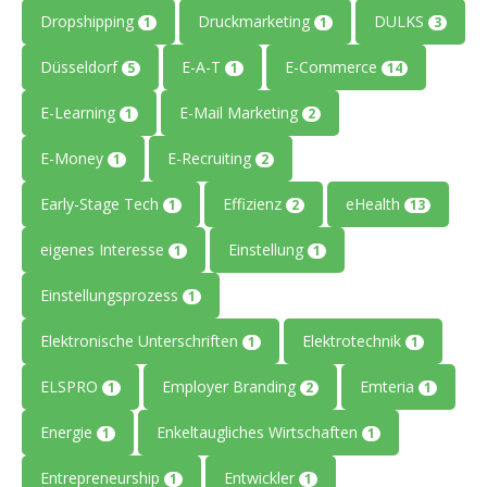
Dropshipping
Druckmarketing
DULKS
1
1
3
Düsseldorf
E-A-T
E-Commerce
5
1
14
E-Learning
E-Mail Marketing
1
2
E-Money
E-Recruiting
1
2
Early-Stage Tech
Effizienz
eHealth
1
2
13
eigenes Interesse
Einstellung
1
1
Einstellungsprozess
1
Elektronische Unterschriften
Elektrotechnik
1
1
ELSPRO
Employer Branding
Emteria
1
2
1
Energie
Enkeltaugliches Wirtschaften
1
1
Entrepreneurship
Entwickler
1
1