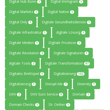
Digital Hub Bonn
Digital Immigrant
1
1
Digital Marketz
Digital Native
1
1
Digital Only
Digitale Gesundheitsdienste
1
1
Digitale Infrastruktur
digitale Lösung
1
1
Digitale Medien
Digitale Prozesse
1
1
Digitale Revolution
Digitale Signaturen
2
1
digitale Tools
Digitale Transformation
2
97
Digitales Brettspiel
Digitalisierung
1
152
Digitalsierung
Disrupt.Me
Diversity
1
7
1
DKV
DKV Euro Service
Domain
2
5
1
Domain Checks
Dr. Oetker
1
1