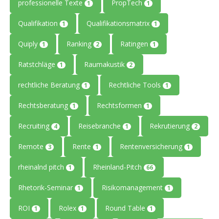
professionelle Texte
PropTech
1
1
Qualifikation
Qualifikationsmatrix
1
1
Quiply
Ranking
Ratingen
1
2
1
Ratstchläge
Raumakustik
1
2
rechtliche Beratung
Rechtliche Tools
1
1
Rechtsberatung
Rechtsformen
1
1
Recruiting
Reisebranche
Rekrutierung
4
1
2
Remote
Rente
Rentenversicherung
3
1
1
rheinalnd pitch
Rheinland-Pitch
1
66
Rhetorik-Seminar
Risikomanagement
1
1
ROI
Rolex
Round Table
1
1
1