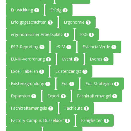
Entwicklung
Erfolg
1
3
Erfolgsgeschichten
Ergonomie
1
1
ergonomischer Arbeitsplatz
ESG
1
1
ESG-Reporting
eSIM
Estancia Verde
1
1
1
EU-KI-Verordnung
Event
Events
1
3
1
Excel-Tabellen
Existenzangst
1
1
Existenzgründung
Exit
Exit-Strategien
1
1
1
Expansion
Export
Fachkräftemangel
1
1
1
Fachkräftemangels
Fachleute
1
1
Factory Campus Düsseldorf
Fähigkeiten
1
1