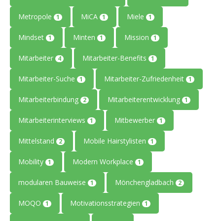
Metropole
MiCA
Miele
1
1
1
Mindset
Minten
Mission
1
1
1
Mitarbeiter
Mitarbeiter-Benefits
4
1
Mitarbeiter-Suche
Mitarbeiter-Zufriedenheit
1
1
Mitarbeiterbindung
Mitarbeiterentwicklung
2
1
Mitarbeiterinterviews
Mitbewerber
1
1
Mittelstand
Mobile Hairstylisten
2
1
Mobility
Modern Workplace
1
1
modularen Bauweise
Mönchengladbach
1
2
MOQO
Motivationsstrategien
1
1