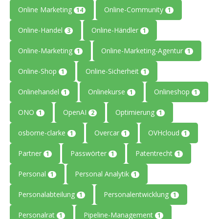
Online Marketing
Online-Community
14
1
Online-Handel
Online-Händler
3
1
Online-Marketing
Online-Marketing-Agentur
1
1
Online-Shop
Online-Sicherheit
1
1
Onlinehandel
Onlinekurse
Onlineshop
1
1
1
ONO
OpenAI
Optimierung
1
2
1
osborne-clarke
Overcar
OVHcloud
1
1
1
Partner
Passwörter
Patentrecht
1
1
1
Personal
Personal Analytik
1
1
Personalabteilung
Personalentwicklung
1
1
Personalrat
Pipeline-Management
1
1