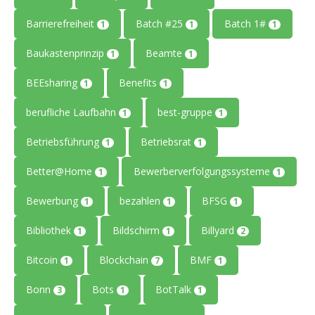
Barrierefreiheit
Batch #25
Batch 1#
1
1
1
Baukastenprinzip
Beamte
1
1
BEEsharing
Benefits
1
1
berufliche Laufbahn
best-gruppe
1
1
Betriebsführung
Betriebsrat
1
1
Better@Home
Bewerberverfolgungssysteme
1
1
Bewerbung
bezahlen
BFSG
1
1
1
Bibliothek
Bildschirm
Billyard
1
1
2
Bitcoin
Blockchain
BMF
1
7
1
Bonn
Bots
BotTalk
3
1
1