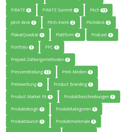
PIRATE
PIRATE Summit
Pitch
1
1
13
pitch deck
Pitch-Event
Pitchdeck
1
2
2
PlakatQuadrat
Plattform
Podcast
1
2
1
Portfolio
PPC
1
1
Prepaid-Zahlungsmethoden
1
Pressemitteilung
Print-Medien
12
1
Printwerbung
Product Branding
1
1
Product Market Fit
Produktbeschreibungen
1
1
Produktdesign
Produktkategorien
1
1
Produktlaunch
Produktmerkmale
1
1