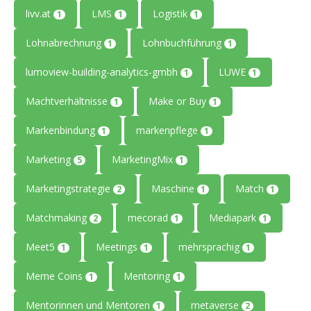
livv.at
LMS
Logistik
1
1
1
Lohnabrechnung
Lohnbuchführung
1
1
lumoview-building-analytics-gmbh
LUWE
1
1
Machtverhältnisse
Make or Buy
1
1
Markenbindung
markenpflege
1
1
Marketing
MarketingMix
5
1
Marketingstrategie
Maschine
Match
2
1
1
Matchmaking
mecorad
Mediapark
2
1
1
Meet5
Meetings
mehrsprachig
1
1
1
Meme Coins
Mentoring
1
1
Mentorinnen und Mentoren
metaverse
1
2