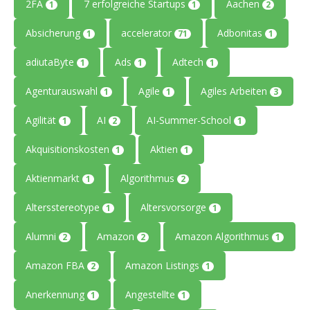
2FA
7 erfolgreiche Startups
Aachen
1
1
2
Absicherung
accelerator
Adbonitas
1
71
1
adiutaByte
Ads
Adtech
1
1
1
Agenturauswahl
Agile
Agiles Arbeiten
1
1
3
Agilität
AI
AI-Summer-School
1
2
1
Akquisitionskosten
Aktien
1
1
Aktienmarkt
Algorithmus
1
2
Altersstereotype
Altersvorsorge
1
1
Alumni
Amazon
Amazon Algorithmus
2
2
1
Amazon FBA
Amazon Listings
2
1
Anerkennung
Angestellte
1
1