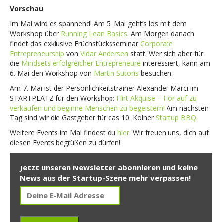
Vorschau
Im Mai wird es spannend! Am 5. Mai geht’s los mit dem
Workshop über
Running Lean Basics
. Am Morgen danach
findet das exklusive Früchstücksseminar
Corporate
Entrepreneurship
von
Vidar Andersen
statt. Wer sich aber für
die
Mindsets erfolgreicher Entrepreneure
interessiert, kann am
6. Mai den Workshop von
Martin Sutoris
besuchen.
Am 7. Mai ist der Persönlichkeitstrainer Alexander Marci im
STARTPLATZ für den Workshop:
Flirt Akquise – Hör auf zu
verkaufen und beginne Menschen zu begeistern!
Am nächsten
Tag sind wir die Gastgeber für das 10. Kölner
Startup BBQ
.
Weitere Events im Mai findest du
hier
. Wir freuen uns, dich auf
diesen Events begrüßen zu dürfen!
Jetzt unseren Newsletter abonnieren und keine
News aus der Startup-Szene mehr verpassen!