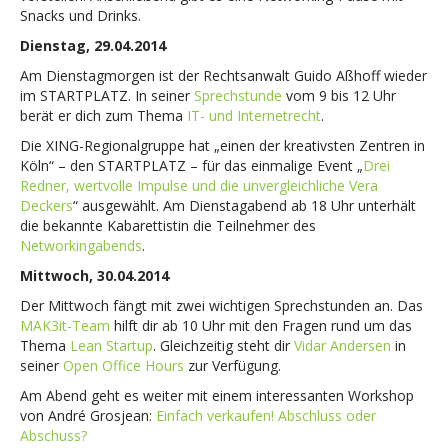
Snacks und Drinks.
Dienstag, 29.04.2014
Am Dienstagmorgen ist der Rechtsanwalt Guido Aßhoff wieder
im STARTPLATZ. In seiner
Sprechstunde
vom 9 bis 12 Uhr
berät er dich zum Thema
IT- und Internetrecht
.
Die XING-Regionalgruppe hat „einen der kreativsten Zentren in
Köln“ – den STARTPLATZ – für das einmalige Event „
Drei
Redner, wertvolle Impulse und die unvergleichliche Vera
Deckers
“ ausgewählt. Am Dienstagabend ab 18 Uhr unterhält
die bekannte Kabarettistin die Teilnehmer des
Networkingabends
.
Mittwoch, 30.04.2014
Der Mittwoch fängt mit zwei wichtigen Sprechstunden an. Das
MAK3it-Team
hilft dir ab 10 Uhr mit den Fragen rund um das
Thema
Lean Startup
. Gleichzeitig steht dir
Vidar Andersen
in
seiner
Open Office Hours
zur Verfügung.
Am Abend geht es weiter mit einem interessanten Workshop
von André Grosjean:
Einfach verkaufen! Abschluss oder
Abschuss?