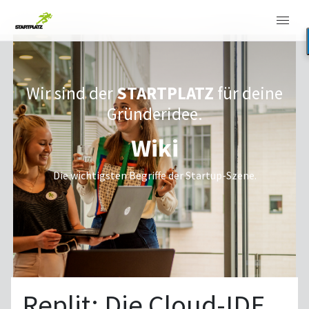
Wir sind der
STARTPLATZ
für deine
Gründeridee.
Wiki
Die wichtigsten Begriffe der Startup-Szene.
Replit: Die Cloud-IDE