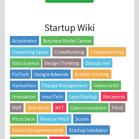
Startup Wiki
Accelerator
Business Model Canvas
Coworking Space
Crowdfunding
Crowdinvesting
Data Science
Design Thinking
Disrupt.me!
FinTech
Google Adwords
Growth Hacking
Hackathon
Change Management
Industrie4.0
Innovation
InsurTech
Lean Startup
Metaverse
MVP
New Work
NFT
Open Innovation
Pitch
Pitch Deck
Reverse Pitch
Scrum
Social Entrepreneurship
Startup Inkubator