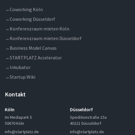
Fotoshootings visuell dargestellt und auf den
Social-Media Kan&auml;len von FALLDROP
→
Coworking Köln
kommuniziert. &nbsp;
→
Coworking Düsseldorf
→
Konferenzraum mieten Köln
→
Konferenzraum mieten Düsseldorf
→
Business Model Canvas
→
STARTPLATZ Accelerator
→
Inkubator
→
Startup Wiki
Kontakt
Köln
Düsseldorf
Im Mediapark 5
Speditionstraße 15a
50670 Köln
40221 Düsseldorf
info@startplatz.de
info@startplatz.de