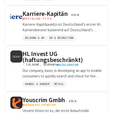
digital venture development with AI and NoCode
und einem klaren Fokus auf Befähigung. So
solutions.Always looking for the sweet spot of
entstehen KI-Lösungen, die nicht nur
Karriere-Kapitän
what is desirable, viable and feasible.
technologisch überzeugen, sondern auch von
· KÖLN
RHEINLAND PITCH
Menschen verstanden, akzeptiert und nachhaltig
Karriere-Kapit&auml;n ist Deutschland's erster KI-
genutzt werden.
Karriereberater basierend auf Deutschland's
gr&ouml;&szlig;ter Datenbank an Post-Schul-
BILDUNG & HR
HR & RECRUITING
Optionen; er reduziert die &Uuml;berforderung,
die Sch&uuml;ler*innen aktuell bei der Studien-
HL Invest UG
und Berufsorientierung empfinden, indem er
personalisierte und nutzerfreundliche Studien-
(haftungsbeschränkt)
und Berufsberatung kosteng&uuml;nstig und
· COLOGNE, GERMANY
ACCELERATOR
f&uuml;r alle zug&auml;nglich macht.
Our company, baoo, is developing an app to enable
consumers to quickly search and check for the
availability of products in local shops.
HANDEL & KONSUM
RETAIL
Youscrim Gmbh
· KÖLN
GRÜNDERSTIPENDIUM
Unsere Vision ist es, die erste Anlaufstelle