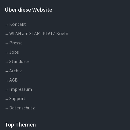
erweitern und dadurch das Trainingserlebnis
Vorschriften eines Onlineshops
weiter zu individualisieren und professionalisieren
Über diese Website
auseinanderzusetzen? Ohne sich fundierte
bietet aussichtsreiche Zukunftschancen. &nbsp;
Marketingkenntnisse anzueignen? &nbsp;
FALLDROP bietet die Antwort. &nbsp; FALLDROP
→
Kontakt
ist eine Plattform die ausgew&auml;hlte Produkte
→
WLAN am STARTPLATZ Koeln
aus dem Bereich Bekleidung &amp; Accessoires
von verschiedenen unabh&auml;ngigen und
→
Presse
jungen Modemarken b&uuml;ndelt und dem
→
Jobs
Endkonsumenten zum Kauf offeriert. Anders als
→
Standorte
bei Zalando beispielsweise liegt der Fokus von
FALLDROP auf der Vermarktung und dem Vertrieb
→
Archiv
der Modemarken und konzentriert sich
→
AGB
ausschlie&szlig;lich auf noch unbekannte und/oder
aufstrebenden Mode Start-Ups. Die auf
→
Impressum
FALLDROP gelisteten Produkte werden mittels
→
Support
digitalen Marketingma&szlig;nahmen wie SEA
&amp; SEO und E-Mail-Marketing und gezielten
→
Datenschutz
Ma&szlig;nahmen aus dem Social-Media-Marketing
Bereich beworben, in Form von
Top Themen
regelm&auml;&szlig;ig stattfindenden