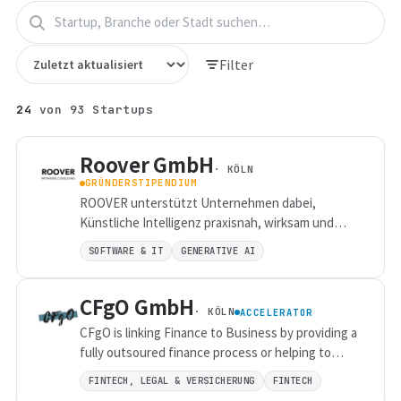
Filter
24
von
93
Startups
Roover GmbH
· KÖLN
GRÜNDERSTIPENDIUM
ROOVER unterstützt Unternehmen dabei,
Künstliche Intelligenz praxisnah, wirksam und
verantwortungsvoll in ihren Arbeitsalltag zu
SOFTWARE & IT
GENERATIVE AI
integrieren. Als spezialisierte Beratung für KI-
Strategie, KI-Schulungen und digitale
CFgO GmbH
Transformation begleitet ROOVER Organisationen
· KÖLN
ACCELERATOR
von der ersten Orientierung bis zur konkreten
CFgO is linking Finance to Business by providing a
Umsetzung von KI-Anwendungsfällen. Unser
fully outsoured finance process or helping to
Leistungsspektrum umfasst die Entwicklung
implement a digital finance process for SME and
individueller KI-Strategien, die Identifikation und
FINTECH, LEGAL & VERSICHERUNG
FINTECH
Startups.
Priorisierung relevanter Use Cases,