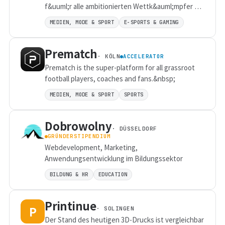
f&uuml;r alle ambitionierten Wettk&auml;mpfer zu
sein, die den Traum der Esport Karriere verfolgen
MEDIEN, MODE & SPORT
E-SPORTS & GAMING
wollen.
Prematch
· KÖLN
ACCELERATOR
Prematch is the super-platform for all grassroot
football players, coaches and fans.&nbsp;
MEDIEN, MODE & SPORT
SPORTS
Dobrowolny
· DÜSSELDORF
GRÜNDERSTIPENDIUM
Webdevelopment, Marketing,
Anwendungsentwicklung im Bildungssektor
BILDUNG & HR
EDUCATION
Printinue
P
· SOLINGEN
Der Stand des heutigen 3D-Drucks ist vergleichbar