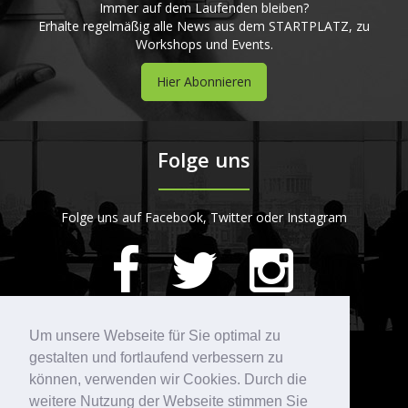
Immer auf dem Laufenden bleiben?
Erhalte regelmäßig alle News aus dem STARTPLATZ, zu
Workshops und Events.
Hier Abonnieren
Folge uns
Folge uns auf Facebook, Twitter oder Instagram
420
Bewertungen auf ProvenExpert.com
Um unsere Webseite für Sie optimal zu
gestalten und fortlaufend verbessern zu
Kontakt
STARTPLATZ
können, verwenden wir Cookies. Durch die
weitere Nutzung der Webseite stimmen Sie