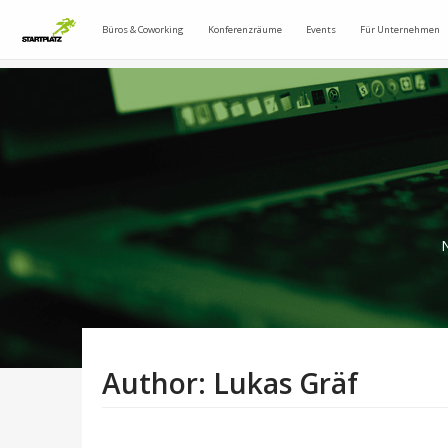
Büros & Coworking
Konferenzräume
Events
Für Unternehmen
N
Author:
Lukas Gräf