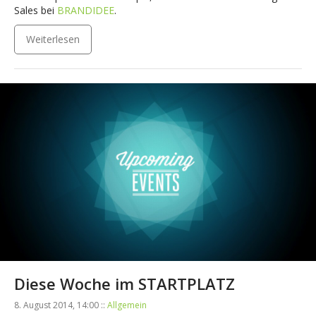
Sales bei
BRANDIDEE
.
Weiterlesen
Diese Woche im STARTPLATZ
8. August 2014, 14:00 ::
Allgemein