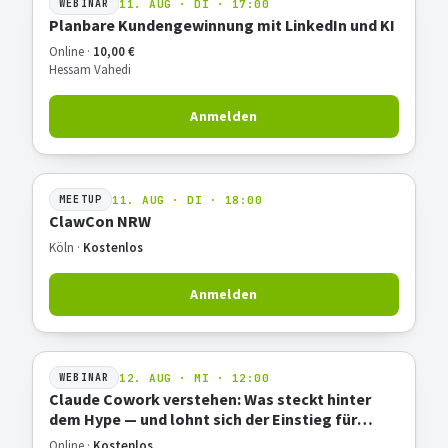
11. AUG · DI · 17:00
WEBINAR
Planbare Kundengewinnung mit LinkedIn und KI
Online ·
10,00 €
Hessam Vahedi
Anmelden
11. AUG · DI · 18:00
MEETUP
ClawCon NRW
Köln ·
Kostenlos
Anmelden
12. AUG · MI · 12:00
WEBINAR
Claude Cowork verstehen: Was steckt hinter
dem Hype — und lohnt sich der Einstieg für
deine Arbeit?
Online ·
Kostenlos