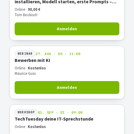
installieren, Modell starten, erste Prompts –
Hands-on
Online ·
90,00 €
Tom Bockisch
Anmelden
27. AUG · DO · 11:00
WEBINAR
Bewerben mit KI
Online ·
Kostenlos
Maurice Guss
Anmelden
01. SEP · DI · 09:00
WORKSHOP
TechTuesday deine IT-Sprechstunde
Online ·
Kostenlos