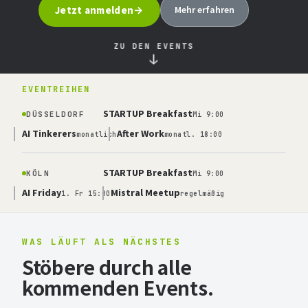
Jetzt anmelden
Mehr erfahren
ZU DEN EVENTS
↓
EVENTREIHEN
STARTUP Breakfast
DÜSSELDORF
Mi 9:00
AI Tinkerers
After Work
monatlich
monatl. 18:00
STARTUP Breakfast
KÖLN
Mi 9:00
AI Friday
Mistral Meetup
1. Fr 15:00
regelmäßig
WAS LÄUFT ALS NÄCHSTES
Stöbere durch alle
kommenden Events.