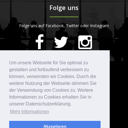
Folge uns
Folge uns auf Facebook, Twitter oder Instagram
420
Bewertungen auf ProvenExpert.com
Um unsere Webseite für Sie optimal zu
gestalten und fortlaufend verbessern zu
Kontakt
STARTPLATZ
können, verwenden wir Cookies. Durch die
weitere Nutzung der Webseite stimmen Sie
der Verwendung von Cookies zu. Weitere
Köln
Düsseldorf
Informationen zu Cookies erhalten Sie in
Im Mediapark 5
Speditionstraße 15a
unserer Datenschutzerklärung.
50670 Köln
40221 Düsseldorf
Mehr Informationen
info@startplatz.de
info@startplatz.de
+49 221 975 802 00
+49 211 936 725 20
Akzeptieren